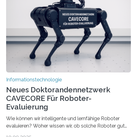
Herausforderungen. Herkömmliche Silizium-
Prozessoren stoßen an ihre Grenzen: Sie verbrauchen
viel Energie, die Speicher- und Verarbeitungseinheiten
sind voneinander getrennt und die Datenübertragung
bremst komplexe Anwendungen aus. Da KI-Modelle
immer größer werden und riesige Datenmengen
verarbeiten müssen, steigt der Bedarf an neuen
Rechenarchitekturen. Neben Quantencomputern
rücken dabei insbesondere…
Informationstechnologie
Neues Doktorandennetzwerk
CAVECORE Für Roboter-
Evaluierung
Wie können wir intelligente und lernfähige Roboter
evaluieren? Woher wissen wir, ob solche Roboter gut
sind in dem, was sie tun? Mit diesen Fragen beschäftigt