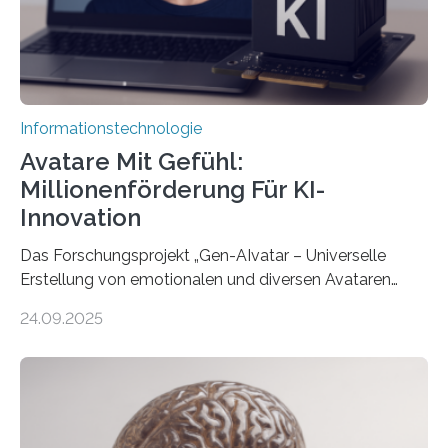
Informationstechnologie
Avatare Mit Gefühl:
Millionenförderung Für KI-
Innovation
Das Forschungsprojekt „Gen-AIvatar – Universelle
Erstellung von emotionalen und diversen Avataren
durch generative KI“ erhält eine NEXT.IN.NRW-
24.09.2025
Förderung in Höhe von rund 2 Millionen Euro. Dabei
entwickeln Wissenschaftlerinnen und Wissenschaftler
der Universität Bonn und der TH Köln gemeinsam mit
der MindPort GmbH eine neuartige, KI-gestützte
Lösung zur Erzeugung von Emotionen für realistische
Avatare. Gen-AIvatar entwickelt innovative und