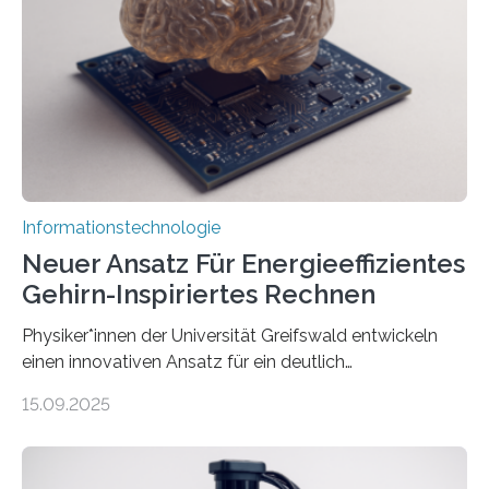
kosteneffiziente Methoden, um lebensechte Avatare zu
erstellen. „Besonders wichtig ist uns eine ganzheitliche
Animation, bei der Stimme, Körperbewegung, Gestik
und Mimik im Einklang sind…
Informationstechnologie
Neuer Ansatz Für Energieeffizientes
Gehirn-Inspiriertes Rechnen
Physiker*innen der Universität Greifswald entwickeln
einen innovativen Ansatz für ein deutlich
energieeffizienteres Arbeiten von Computern. Ihr
15.09.2025
Lösungsweg ist inspiriert vom menschlichen Gehirn. Die
rasante Entwicklung der Künstlichen Intelligenz (KI)
stellt die heutige Computertechnik vor