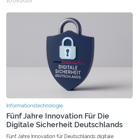
10.09.2025
sich CAVECORE – ein neues Marie Skłodowska-Curie
Doctoral Network, das an der Universität Bremen
koordiniert wird. Ab dem 1. September werden sich
über einen Zeitraum von vier Jahren insgesamt 15
Promovierende im Rahmen von CAVECORE mit
kognitiven Robotern beschäftigen – also mit Robotern,
die mittels Sensoren ihre Umgebung erfassen,
Informationen verarbeiten und häufig auch mit…
Informationstechnologie
Fünf Jahre Innovation Für Die
Digitale Sicherheit Deutschlands
Fünf Jahre Innovation für Deutschlands digitale