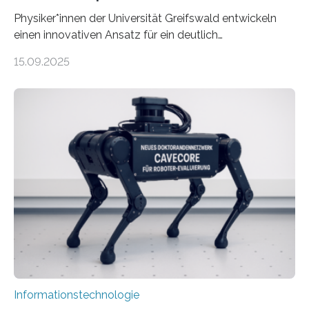
Physiker*innen der Universität Greifswald entwickeln
einen innovativen Ansatz für ein deutlich
energieeffizienteres Arbeiten von Computern. Ihr
15.09.2025
Lösungsweg ist inspiriert vom menschlichen Gehirn. Die
rasante Entwicklung der Künstlichen Intelligenz (KI)
stellt die heutige Computertechnik vor
Herausforderungen. Herkömmliche Silizium-
Prozessoren stoßen an ihre Grenzen: Sie verbrauchen
viel Energie, die Speicher- und Verarbeitungseinheiten
sind voneinander getrennt und die Datenübertragung
bremst komplexe Anwendungen aus. Da KI-Modelle
immer größer werden und riesige Datenmengen
verarbeiten müssen, steigt der Bedarf an neuen
Rechenarchitekturen. Neben Quantencomputern
rücken dabei insbesondere…
Informationstechnologie