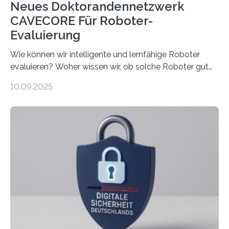
Neues Doktorandennetzwerk
CAVECORE Für Roboter-
Evaluierung
Wie können wir intelligente und lernfähige Roboter
evaluieren? Woher wissen wir, ob solche Roboter gut
sind in dem, was sie tun? Mit diesen Fragen beschäftigt
10.09.2025
sich CAVECORE – ein neues Marie Skłodowska-Curie
Doctoral Network, das an der Universität Bremen
koordiniert wird. Ab dem 1. September werden sich
über einen Zeitraum von vier Jahren insgesamt 15
Promovierende im Rahmen von CAVECORE mit
kognitiven Robotern beschäftigen – also mit Robotern,
die mittels Sensoren ihre Umgebung erfassen,
Informationen verarbeiten und häufig auch mit…