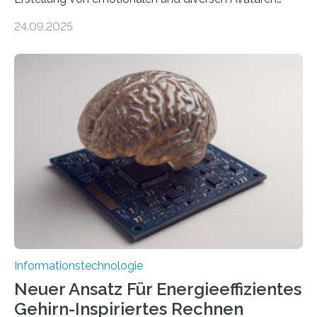
durch generative KI“ erhält eine NEXT.IN.NRW-
24.09.2025
Förderung in Höhe von rund 2 Millionen Euro. Dabei
entwickeln Wissenschaftlerinnen und Wissenschaftler
der Universität Bonn und der TH Köln gemeinsam mit
der MindPort GmbH eine neuartige, KI-gestützte
Lösung zur Erzeugung von Emotionen für realistische
Avatare. Gen-AIvatar entwickelt innovative und
kosteneffiziente Methoden, um lebensechte Avatare zu
erstellen. „Besonders wichtig ist uns eine ganzheitliche
Animation, bei der Stimme, Körperbewegung, Gestik
und Mimik im Einklang sind…
Informationstechnologie
Neuer Ansatz Für Energieeffizientes
Gehirn-Inspiriertes Rechnen