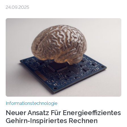
durch generative KI“ erhält eine NEXT.IN.NRW-
24.09.2025
Förderung in Höhe von rund 2 Millionen Euro. Dabei
entwickeln Wissenschaftlerinnen und Wissenschaftler
der Universität Bonn und der TH Köln gemeinsam mit
der MindPort GmbH eine neuartige, KI-gestützte
Lösung zur Erzeugung von Emotionen für realistische
Avatare. Gen-AIvatar entwickelt innovative und
kosteneffiziente Methoden, um lebensechte Avatare zu
erstellen. „Besonders wichtig ist uns eine ganzheitliche
Animation, bei der Stimme, Körperbewegung, Gestik
und Mimik im Einklang sind…
Informationstechnologie
Neuer Ansatz Für Energieeffizientes
Gehirn-Inspiriertes Rechnen