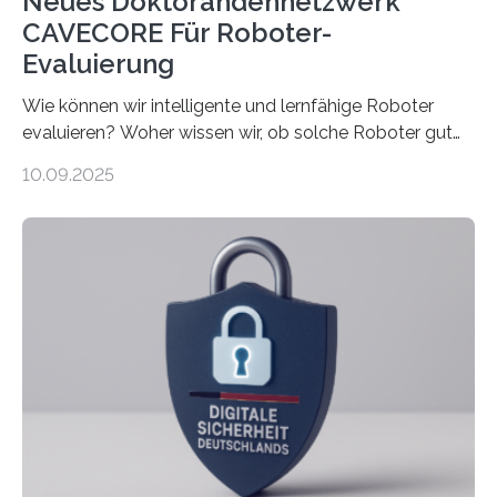
Neues Doktorandennetzwerk
CAVECORE Für Roboter-
Evaluierung
Wie können wir intelligente und lernfähige Roboter
evaluieren? Woher wissen wir, ob solche Roboter gut
sind in dem, was sie tun? Mit diesen Fragen beschäftigt
10.09.2025
sich CAVECORE – ein neues Marie Skłodowska-Curie
Doctoral Network, das an der Universität Bremen
koordiniert wird. Ab dem 1. September werden sich
über einen Zeitraum von vier Jahren insgesamt 15
Promovierende im Rahmen von CAVECORE mit
kognitiven Robotern beschäftigen – also mit Robotern,
die mittels Sensoren ihre Umgebung erfassen,
Informationen verarbeiten und häufig auch mit…