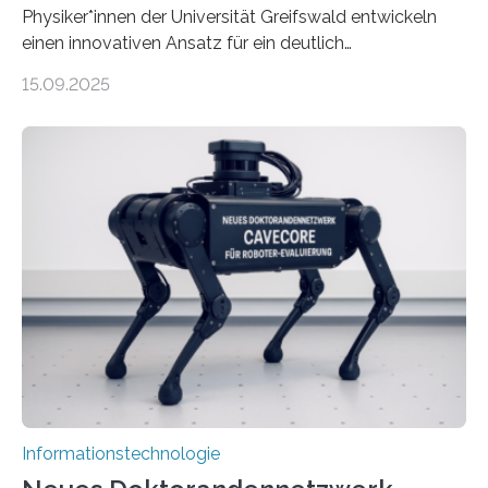
Physiker*innen der Universität Greifswald entwickeln
einen innovativen Ansatz für ein deutlich
energieeffizienteres Arbeiten von Computern. Ihr
15.09.2025
Lösungsweg ist inspiriert vom menschlichen Gehirn. Die
rasante Entwicklung der Künstlichen Intelligenz (KI)
stellt die heutige Computertechnik vor
Herausforderungen. Herkömmliche Silizium-
Prozessoren stoßen an ihre Grenzen: Sie verbrauchen
viel Energie, die Speicher- und Verarbeitungseinheiten
sind voneinander getrennt und die Datenübertragung
bremst komplexe Anwendungen aus. Da KI-Modelle
immer größer werden und riesige Datenmengen
verarbeiten müssen, steigt der Bedarf an neuen
Rechenarchitekturen. Neben Quantencomputern
rücken dabei insbesondere…
Informationstechnologie