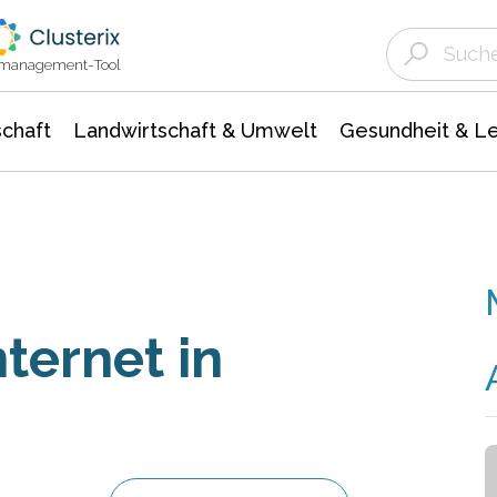
Landwirtschaft & Umwelt
Gesundheit &
Agrar- Forstwissenschaften
Unternehmensmeldungen
Biowissenschafte
Ökologie Umwelt- Naturschutz
ktmanagement-Tool
chaft
Landwirtschaft & Umwelt
Gesundheit & L
nternet in