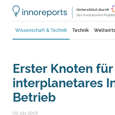
Wissenschaft & Technik
Informationstechnologie
Energie & Elektrotechnik
Unterstützt durch
das revolutionäre Proje
Wissenschaft & Technik
Technik
Weltwirts
Erster Knoten für
interplanetares I
Betrieb
09 July 2009