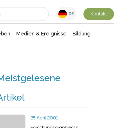
 Leben
Medien & Ereignisse
Interdisziplinäre Forschung
Veranstaltungsnachrichten
n Chemie
Gesellschaftswissenschaften
Kontakt
DE
eben
Medien & Ereignisse
Bildung
Meistgelesene
Artikel
25 April 2001
Forschungsergebnisse