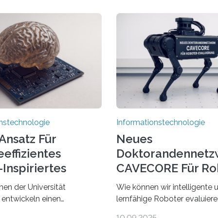
nstechnologie
Informationstechnologie
Ansatz Für
Neues
effizientes
Doktorandennetz
Inspiriertes
CAVECORE Für Ro
en
Evaluierung
nen der Universität
Wie können wir intelligente 
 entwickeln einen
lernfähige Roboter evaluie
 Ansatz für ein deutlich
wissen wir, ob solche Robote
5
10.09.2025