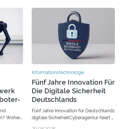
Informationstechnologie
Fünf Jahre Innovation Für
werk
Die Digitale Sicherheit
boter-
Deutschlands
und
Fünf Jahre Innovation für Deutschlands
ren? Woher
digitale SicherheitCyberagentur feiert 5.
r gut sind
Geburtstag in Halle (Saale) – Politik,
29.08.2025