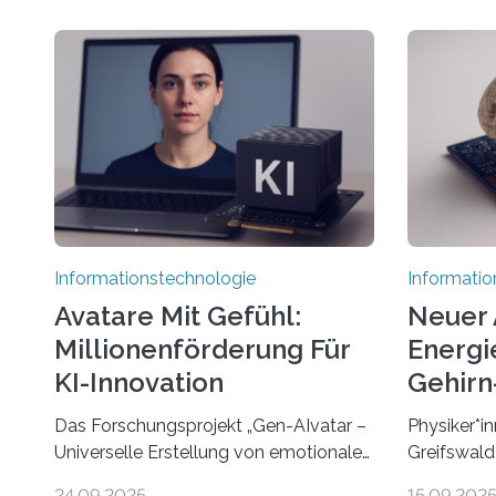
Informationstechnologie
Informatio
Avatare Mit Gefühl:
Neuer 
Millionenförderung Für
Energie
KI-Innovation
Gehirn-
Rechn
Das Forschungsprojekt „Gen-AIvatar –
Physiker*in
Universelle Erstellung von emotionalen
Greifswald
und diversen Avataren durch
innovativen
24.09.2025
15.09.202