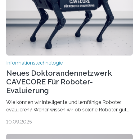
sind voneinander getrennt und die Datenübertragung
bremst komplexe Anwendungen aus. Da KI-Modelle
immer größer werden und riesige Datenmengen
verarbeiten müssen, steigt der Bedarf an neuen
Rechenarchitekturen. Neben Quantencomputern
rücken dabei insbesondere…
Informationstechnologie
Neues Doktorandennetzwerk
CAVECORE Für Roboter-
Evaluierung
Wie können wir intelligente und lernfähige Roboter
evaluieren? Woher wissen wir, ob solche Roboter gut
sind in dem, was sie tun? Mit diesen Fragen beschäftigt
10.09.2025
sich CAVECORE – ein neues Marie Skłodowska-Curie
Doctoral Network, das an der Universität Bremen