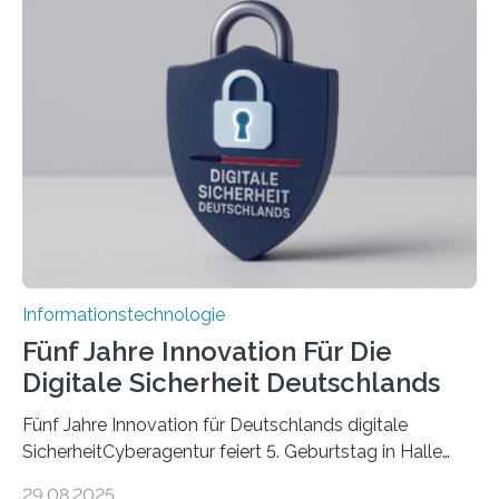
koordiniert wird. Ab dem 1. September werden sich
über einen Zeitraum von vier Jahren insgesamt 15
Promovierende im Rahmen von CAVECORE mit
kognitiven Robotern beschäftigen – also mit Robotern,
die mittels Sensoren ihre Umgebung erfassen,
Informationen verarbeiten und häufig auch mit…
Informationstechnologie
Fünf Jahre Innovation Für Die
Digitale Sicherheit Deutschlands
Fünf Jahre Innovation für Deutschlands digitale
SicherheitCyberagentur feiert 5. Geburtstag in Halle
(Saale) – Politik, Wissenschaft und Wirtschaft würdigen
29.08.2025