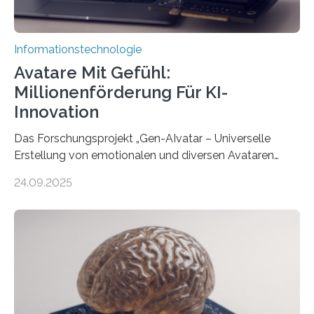
Informationstechnologie
Avatare Mit Gefühl:
Millionenförderung Für KI-
Innovation
Das Forschungsprojekt „Gen-AIvatar – Universelle
Erstellung von emotionalen und diversen Avataren
durch generative KI“ erhält eine NEXT.IN.NRW-
24.09.2025
Förderung in Höhe von rund 2 Millionen Euro. Dabei
entwickeln Wissenschaftlerinnen und Wissenschaftler
der Universität Bonn und der TH Köln gemeinsam mit
der MindPort GmbH eine neuartige, KI-gestützte
Lösung zur Erzeugung von Emotionen für realistische
Avatare. Gen-AIvatar entwickelt innovative und
kosteneffiziente Methoden, um lebensechte Avatare zu
erstellen. „Besonders wichtig ist uns eine ganzheitliche