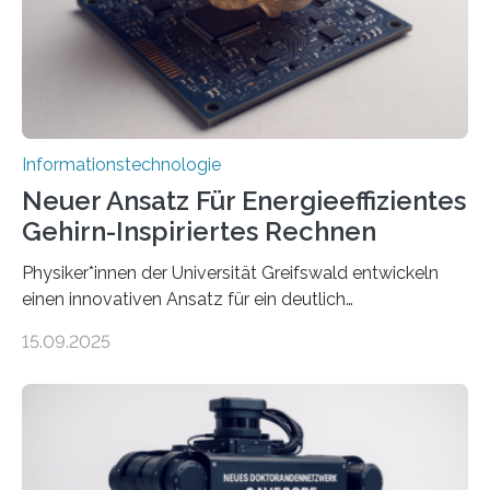
Animation, bei der Stimme, Körperbewegung, Gestik
und Mimik im Einklang sind…
Informationstechnologie
Neuer Ansatz Für Energieeffizientes
Gehirn-Inspiriertes Rechnen
Physiker*innen der Universität Greifswald entwickeln
einen innovativen Ansatz für ein deutlich
energieeffizienteres Arbeiten von Computern. Ihr
15.09.2025
Lösungsweg ist inspiriert vom menschlichen Gehirn. Die
rasante Entwicklung der Künstlichen Intelligenz (KI)
stellt die heutige Computertechnik vor
Herausforderungen. Herkömmliche Silizium-
Prozessoren stoßen an ihre Grenzen: Sie verbrauchen
viel Energie, die Speicher- und Verarbeitungseinheiten