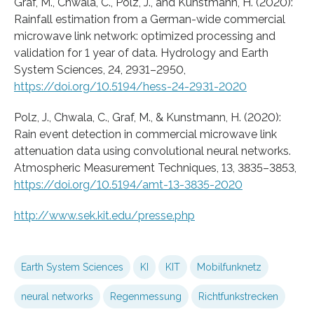
Graf, M., Chwala, C., Polz, J., and Kunstmann, H. (2020):
Rainfall estimation from a German-wide commercial
microwave link network: optimized processing and
validation for 1 year of data. Hydrology and Earth
System Sciences, 24, 2931–2950,
https://doi.org/10.5194/hess-24-2931-2020
Polz, J., Chwala, C., Graf, M., & Kunstmann, H. (2020):
Rain event detection in commercial microwave link
attenuation data using convolutional neural networks.
Atmospheric Measurement Techniques, 13, 3835–3853,
https://doi.org/10.5194/amt-13-3835-2020
http://www.sek.kit.edu/presse.php
Earth System Sciences
KI
KIT
Mobilfunknetz
neural networks
Regenmessung
Richtfunkstrecken