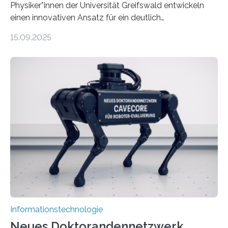
Physiker*innen der Universität Greifswald entwickeln
einen innovativen Ansatz für ein deutlich
energieeffizienteres Arbeiten von Computern. Ihr
15.09.2025
Lösungsweg ist inspiriert vom menschlichen Gehirn. Die
rasante Entwicklung der Künstlichen Intelligenz (KI)
stellt die heutige Computertechnik vor
Herausforderungen. Herkömmliche Silizium-
Prozessoren stoßen an ihre Grenzen: Sie verbrauchen
viel Energie, die Speicher- und Verarbeitungseinheiten
sind voneinander getrennt und die Datenübertragung
bremst komplexe Anwendungen aus. Da KI-Modelle
immer größer werden und riesige Datenmengen
verarbeiten müssen, steigt der Bedarf an neuen
Rechenarchitekturen. Neben Quantencomputern
rücken dabei insbesondere…
Informationstechnologie
Neues Doktorandennetzwerk