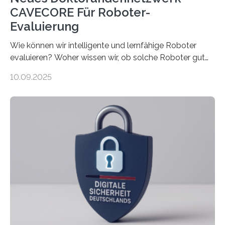
CAVECORE Für Roboter-
Evaluierung
Wie können wir intelligente und lernfähige Roboter
evaluieren? Woher wissen wir, ob solche Roboter gut
sind in dem, was sie tun? Mit diesen Fragen beschäftigt
10.09.2025
sich CAVECORE – ein neues Marie Skłodowska-Curie
Doctoral Network, das an der Universität Bremen
koordiniert wird. Ab dem 1. September werden sich
über einen Zeitraum von vier Jahren insgesamt 15
Promovierende im Rahmen von CAVECORE mit
kognitiven Robotern beschäftigen – also mit Robotern,
die mittels Sensoren ihre Umgebung erfassen,
Informationen verarbeiten und häufig auch mit…