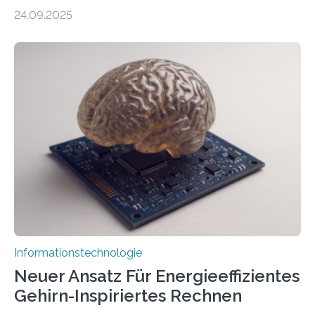
durch generative KI“ erhält eine NEXT.IN.NRW-
24.09.2025
Förderung in Höhe von rund 2 Millionen Euro. Dabei
entwickeln Wissenschaftlerinnen und Wissenschaftler
der Universität Bonn und der TH Köln gemeinsam mit
der MindPort GmbH eine neuartige, KI-gestützte
Lösung zur Erzeugung von Emotionen für realistische
Avatare. Gen-AIvatar entwickelt innovative und
kosteneffiziente Methoden, um lebensechte Avatare zu
erstellen. „Besonders wichtig ist uns eine ganzheitliche
Animation, bei der Stimme, Körperbewegung, Gestik
und Mimik im Einklang sind…
Informationstechnologie
Neuer Ansatz Für Energieeffizientes
Gehirn-Inspiriertes Rechnen