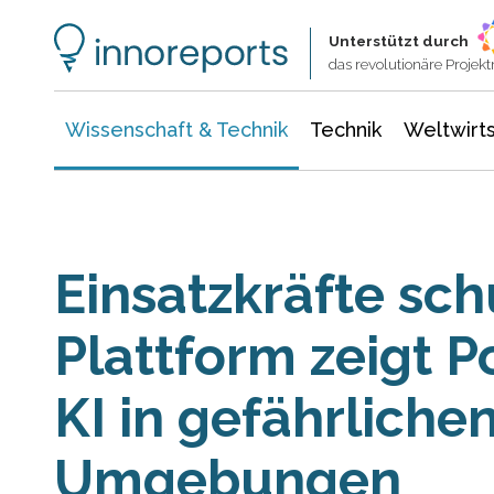
Wissenschaft & Technik
Informationstechnologie
Energie & Elektrotechnik
Unterstützt durch
das revolutionäre Proje
Wissenschaft & Technik
Technik
Weltwirts
Einsatzkräfte sch
Plattform zeigt P
KI in gefährliche
Umgebungen