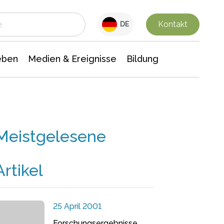
 Leben
Medien & Ereignisse
Interdisziplinäre Forschung
Veranstaltungsnachrichten
n Chemie
Gesellschaftswissenschaften
Kontakt
DE
eben
Medien & Ereignisse
Bildung
Meistgelesene
Artikel
25 April 2001
Forschungsergebnisse