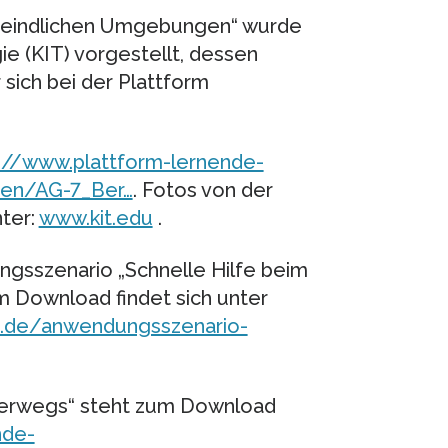
sfeindlichen Umgebungen“ wurde
ie (KIT) vorgestellt, dessen
sich bei der Plattform
://www.plattform-lernende-
nen/AG-7_Ber…
. Fotos von der
nter:
www.kit.edu
.
gsszenario „Schnelle Hilfe beim
m Download findet sich unter
e.de/anwendungsszenario-
terwegs“ steht zum Download
nde-