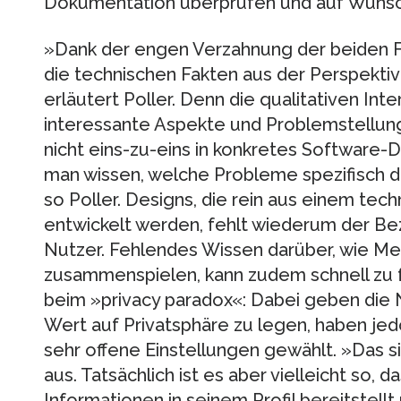
Dokumentation überprüfen und auf Wunsch
»Dank der engen Verzahnung der beiden 
die technischen Fakten aus der Perspekti
erläutert Poller. Denn die qualitativen Int
interessante Aspekte und Problemstellunge
nicht eins-zu-eins in konkretes Software
man wissen, welche Probleme spezifisch d
so Poller. Designs, die rein aus einem te
entwickelt werden, fehlt wiederum der B
Nutzer. Fehlendes Wissen darüber, wie Me
zusammenspielen, kann zudem schnell zu f
beim »privacy paradox«: Dabei geben die N
Wert auf Privatsphäre zu legen, haben je
sehr offene Einstellungen gewählt. »Das s
aus. Tatsächlich ist es aber vielleicht so, 
Informationen in seinem Profil bereitstell