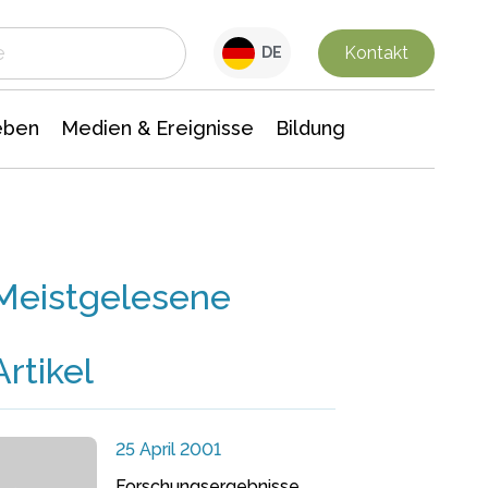
 Leben
Medien & Ereignisse
Interdisziplinäre Forschung
Veranstaltungsnachrichten
n Chemie
Gesellschaftswissenschaften
Kontakt
DE
eben
Medien & Ereignisse
Bildung
Meistgelesene
Artikel
25 April 2001
Forschungsergebnisse