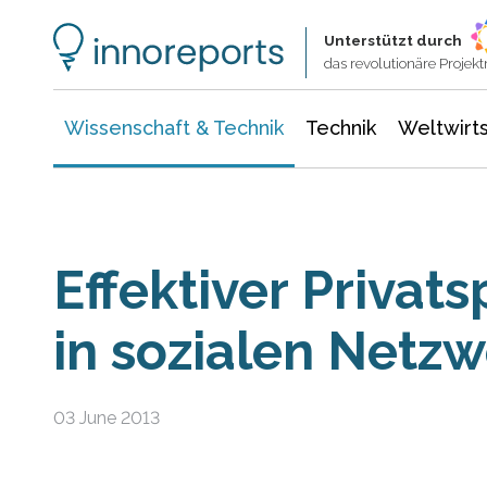
Wissenschaft & Technik
Informationstechnologie
Energie & Elektrotechnik
Unterstützt durch
das revolutionäre Proje
Wissenschaft & Technik
Technik
Weltwirts
Effektiver Privat
in sozialen Netz
03 June 2013