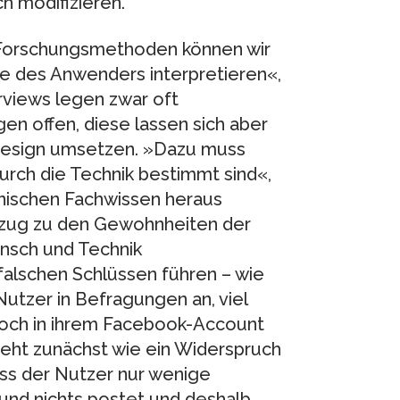
 modifizieren.
Forschungsmethoden können wir
ve des Anwenders interpretieren«,
erviews legen zwar oft
n offen, diese lassen sich aber
-Design umsetzen. »Dazu muss
urch die Technik bestimmt sind«,
chnischen Fachwissen heraus
ezug zu den Gewohnheiten der
nsch und Technik
alschen Schlüssen führen – wie
utzer in Befragungen an, viel
doch in ihrem Facebook-Account
ieht zunächst wie ein Widerspruch
dass der Nutzer nur wenige
t und nichts postet und deshalb