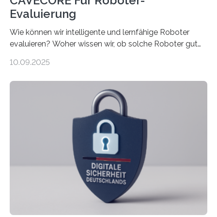
CAVECORE Für Roboter-
Evaluierung
Wie können wir intelligente und lernfähige Roboter
evaluieren? Woher wissen wir, ob solche Roboter gut
sind in dem, was sie tun? Mit diesen Fragen beschäftigt
10.09.2025
sich CAVECORE – ein neues Marie Skłodowska-Curie
Doctoral Network, das an der Universität Bremen
koordiniert wird. Ab dem 1. September werden sich
über einen Zeitraum von vier Jahren insgesamt 15
Promovierende im Rahmen von CAVECORE mit
kognitiven Robotern beschäftigen – also mit Robotern,
die mittels Sensoren ihre Umgebung erfassen,
Informationen verarbeiten und häufig auch mit…