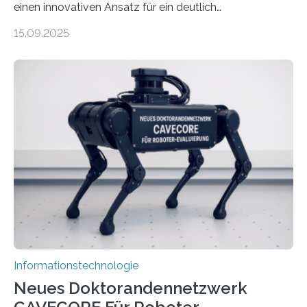
einen innovativen Ansatz für ein deutlich
energieeffizienteres Arbeiten von Computern. Ihr
15.09.2025
Lösungsweg ist inspiriert vom menschlichen Gehirn. Die
rasante Entwicklung der Künstlichen Intelligenz (KI)
stellt die heutige Computertechnik vor
Herausforderungen. Herkömmliche Silizium-
Prozessoren stoßen an ihre Grenzen: Sie verbrauchen
viel Energie, die Speicher- und Verarbeitungseinheiten
sind voneinander getrennt und die Datenübertragung
bremst komplexe Anwendungen aus. Da KI-Modelle
immer größer werden und riesige Datenmengen
verarbeiten müssen, steigt der Bedarf an neuen
Rechenarchitekturen. Neben Quantencomputern
rücken dabei insbesondere…
Informationstechnologie
Neues Doktorandennetzwerk