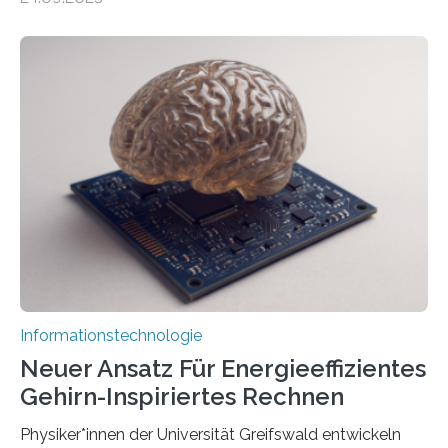
Förderung in Höhe von rund 2 Millionen Euro. Dabei
entwickeln Wissenschaftlerinnen und Wissenschaftler
der Universität Bonn und der TH Köln gemeinsam mit
der MindPort GmbH eine neuartige, KI-gestützte
Lösung zur Erzeugung von Emotionen für realistische
Avatare. Gen-AIvatar entwickelt innovative und
kosteneffiziente Methoden, um lebensechte Avatare zu
erstellen. „Besonders wichtig ist uns eine ganzheitliche
Animation, bei der Stimme, Körperbewegung, Gestik
und Mimik im Einklang sind…
Informationstechnologie
Neuer Ansatz Für Energieeffizientes
Gehirn-Inspiriertes Rechnen
Physiker*innen der Universität Greifswald entwickeln