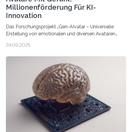
Millionenförderung Für KI-
Innovation
Das Forschungsprojekt „Gen-AIvatar – Universelle
Erstellung von emotionalen und diversen Avataren
durch generative KI“ erhält eine NEXT.IN.NRW-
24.09.2025
Förderung in Höhe von rund 2 Millionen Euro. Dabei
entwickeln Wissenschaftlerinnen und Wissenschaftler
der Universität Bonn und der TH Köln gemeinsam mit
der MindPort GmbH eine neuartige, KI-gestützte
Lösung zur Erzeugung von Emotionen für realistische
Avatare. Gen-AIvatar entwickelt innovative und
kosteneffiziente Methoden, um lebensechte Avatare zu
erstellen. „Besonders wichtig ist uns eine ganzheitliche
Animation, bei der Stimme, Körperbewegung, Gestik
und Mimik im Einklang sind…