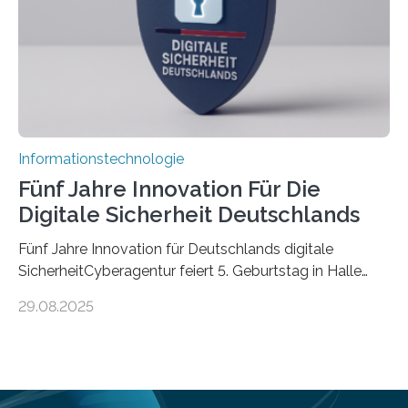
Informationen verarbeiten und häufig auch mit…
Informationstechnologie
Fünf Jahre Innovation Für Die
Digitale Sicherheit Deutschlands
Fünf Jahre Innovation für Deutschlands digitale
SicherheitCyberagentur feiert 5. Geburtstag in Halle
(Saale) – Politik, Wissenschaft und Wirtschaft würdigen
29.08.2025
ErfolgeDie Agentur für Innovation in der
Cybersicherheit GmbH (Cyberagentur) hat am 28.
August 2025 in Halle (Saale) ihr fünfjähriges Bestehen
gefeiert. Mit einem Rückblick auf fünf Jahre
Forschungsarbeit, politischen Grußworten und der