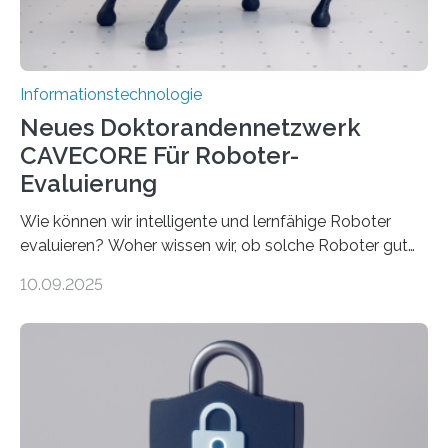
Rechenarchitekturen. Neben Quantencomputern
rücken dabei insbesondere…
Informationstechnologie
Neues Doktorandennetzwerk
CAVECORE Für Roboter-
Evaluierung
Wie können wir intelligente und lernfähige Roboter
evaluieren? Woher wissen wir, ob solche Roboter gut
sind in dem, was sie tun? Mit diesen Fragen beschäftigt
10.09.2025
sich CAVECORE – ein neues Marie Skłodowska-Curie
Doctoral Network, das an der Universität Bremen
koordiniert wird. Ab dem 1. September werden sich
über einen Zeitraum von vier Jahren insgesamt 15
Promovierende im Rahmen von CAVECORE mit
kognitiven Robotern beschäftigen – also mit Robotern,
die mittels Sensoren ihre Umgebung erfassen,