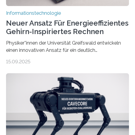
Informationstechnologie
Neuer Ansatz Für Energieeffizientes
Gehirn-Inspiriertes Rechnen
Physiker*innen der Universität Greifswald entwickeln
einen innovativen Ansatz für ein deutlich
energieeffizienteres Arbeiten von Computern. Ihr
15.09.2025
Lösungsweg ist inspiriert vom menschlichen Gehirn. Die
rasante Entwicklung der Künstlichen Intelligenz (KI)
stellt die heutige Computertechnik vor
Herausforderungen. Herkömmliche Silizium-
Prozessoren stoßen an ihre Grenzen: Sie verbrauchen
viel Energie, die Speicher- und Verarbeitungseinheiten
sind voneinander getrennt und die Datenübertragung
bremst komplexe Anwendungen aus. Da KI-Modelle
immer größer werden und riesige Datenmengen
verarbeiten müssen, steigt der Bedarf an neuen