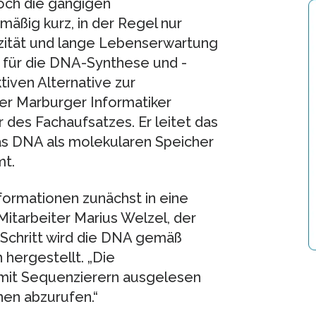
doch die gängigen
äßig kurz, in der Regel nur
zität und lange Lebenserwartung
 für die DNA-Synthese und -
iven Alternative zur
er Marburger Informatiker
r des Fachaufsatzes. Er leitet das
s DNA als molekularen Speicher
mt.
formationen zunächst in eine
itarbeiter Marius Welzel, der
 Schritt wird die DNA gemäß
 hergestellt. „Die
mit Sequenzierern ausgelesen
en abzurufen.“