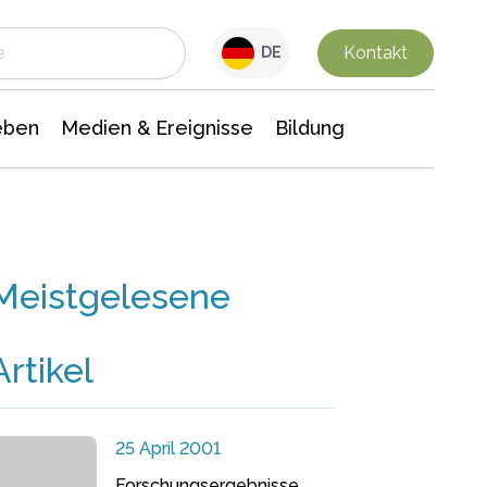
 Leben
Medien & Ereignisse
Interdisziplinäre Forschung
Veranstaltungsnachrichten
n Chemie
Gesellschaftswissenschaften
Kontakt
DE
eben
Medien & Ereignisse
Bildung
Meistgelesene
Artikel
25 April 2001
Forschungsergebnisse