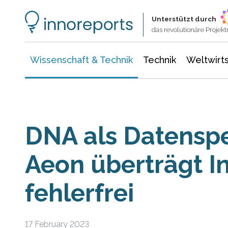
Wissenschaft & Technik
Informationstechnologie
Energie & Elektrotechnik
Unterstützt durch
das revolutionäre Proje
Wissenschaft & Technik
Technik
Weltwirts
DNA als Datensp
Aeon überträgt I
fehlerfrei
17 February 2023