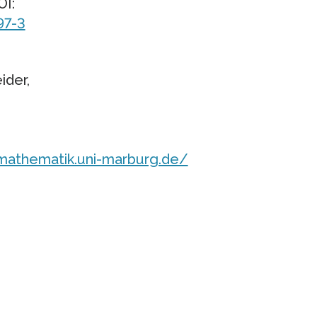
OI:
97-3
ider,
.mathematik.uni-marburg.de/