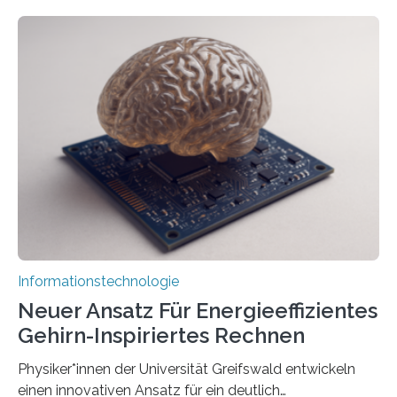
entwickeln Wissenschaftlerinnen und Wissenschaftler
der Universität Bonn und der TH Köln gemeinsam mit
der MindPort GmbH eine neuartige, KI-gestützte
Lösung zur Erzeugung von Emotionen für realistische
Avatare. Gen-AIvatar entwickelt innovative und
kosteneffiziente Methoden, um lebensechte Avatare zu
erstellen. „Besonders wichtig ist uns eine ganzheitliche
Animation, bei der Stimme, Körperbewegung, Gestik
und Mimik im Einklang sind…
Informationstechnologie
Neuer Ansatz Für Energieeffizientes
Gehirn-Inspiriertes Rechnen
Physiker*innen der Universität Greifswald entwickeln
einen innovativen Ansatz für ein deutlich