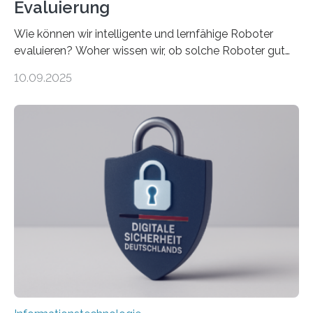
Evaluierung
Wie können wir intelligente und lernfähige Roboter
evaluieren? Woher wissen wir, ob solche Roboter gut
sind in dem, was sie tun? Mit diesen Fragen beschäftigt
10.09.2025
sich CAVECORE – ein neues Marie Skłodowska-Curie
Doctoral Network, das an der Universität Bremen
koordiniert wird. Ab dem 1. September werden sich
über einen Zeitraum von vier Jahren insgesamt 15
Promovierende im Rahmen von CAVECORE mit
kognitiven Robotern beschäftigen – also mit Robotern,
die mittels Sensoren ihre Umgebung erfassen,
Informationen verarbeiten und häufig auch mit…