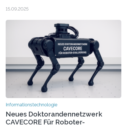
energieeffizienteres Arbeiten von Computern. Ihr
15.09.2025
Lösungsweg ist inspiriert vom menschlichen Gehirn. Die
rasante Entwicklung der Künstlichen Intelligenz (KI)
stellt die heutige Computertechnik vor
Herausforderungen. Herkömmliche Silizium-
Prozessoren stoßen an ihre Grenzen: Sie verbrauchen
viel Energie, die Speicher- und Verarbeitungseinheiten
sind voneinander getrennt und die Datenübertragung
bremst komplexe Anwendungen aus. Da KI-Modelle
immer größer werden und riesige Datenmengen
verarbeiten müssen, steigt der Bedarf an neuen
Rechenarchitekturen. Neben Quantencomputern
rücken dabei insbesondere…
Informationstechnologie
Neues Doktorandennetzwerk
CAVECORE Für Roboter-