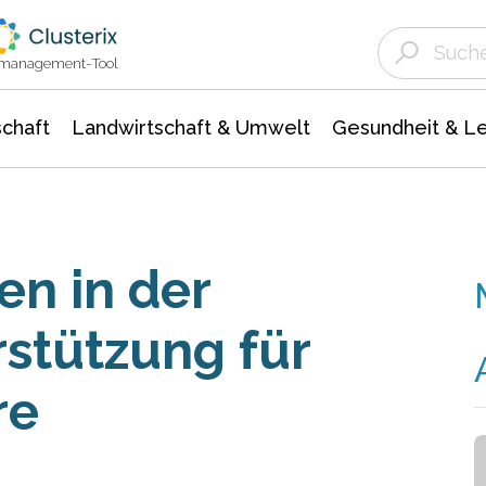
Landwirtschaft & Umwelt
Gesundheit &
Agrar- Forstwissenschaften
Unternehmensmeldungen
Biowissenschafte
Ökologie Umwelt- Naturschutz
ktmanagement-Tool
chaft
Landwirtschaft & Umwelt
Gesundheit & L
en in der
rstützung für
re