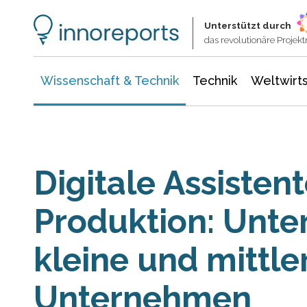
Wissenschaft & Technik
Informationstechnologie
Energie & Elektrotechnik
Unterstützt durch
das revolutionäre Proje
Wissenschaft & Technik
Technik
Weltwirts
Digitale Assistent
Produktion: Unte
kleine und mittle
Unternehmen