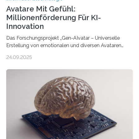
Avatare Mit Gefühl:
Millionenförderung Für KI-
Innovation
Das Forschungsprojekt „Gen-AIvatar – Universelle
Erstellung von emotionalen und diversen Avataren
durch generative KI“ erhält eine NEXT.IN.NRW-
24.09.2025
Förderung in Höhe von rund 2 Millionen Euro. Dabei
entwickeln Wissenschaftlerinnen und Wissenschaftler
der Universität Bonn und der TH Köln gemeinsam mit
der MindPort GmbH eine neuartige, KI-gestützte
Lösung zur Erzeugung von Emotionen für realistische
Avatare. Gen-AIvatar entwickelt innovative und
kosteneffiziente Methoden, um lebensechte Avatare zu
erstellen. „Besonders wichtig ist uns eine ganzheitliche
Animation, bei der Stimme, Körperbewegung, Gestik
und Mimik im Einklang sind…