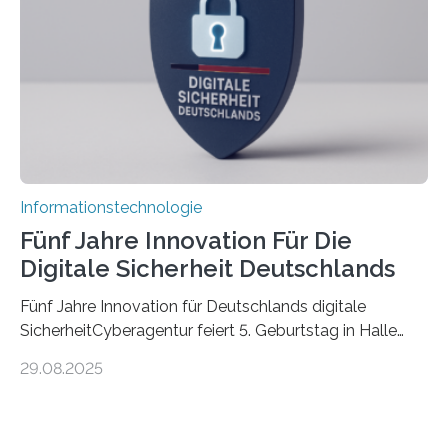
die mittels Sensoren ihre Umgebung erfassen,
Informationen verarbeiten und häufig auch mit…
Informationstechnologie
Fünf Jahre Innovation Für Die
Digitale Sicherheit Deutschlands
Fünf Jahre Innovation für Deutschlands digitale
SicherheitCyberagentur feiert 5. Geburtstag in Halle
(Saale) – Politik, Wissenschaft und Wirtschaft würdigen
29.08.2025
ErfolgeDie Agentur für Innovation in der
Cybersicherheit GmbH (Cyberagentur) hat am 28.
August 2025 in Halle (Saale) ihr fünfjähriges Bestehen