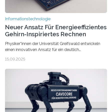
Informationstechnologie
Neuer Ansatz Für Energieeffizientes
Gehirn-Inspiriertes Rechnen
Physiker*innen der Universität Greifswald entwickeln
einen innovativen Ansatz für ein deutlich
energieeffizienteres Arbeiten von Computern. Ihr
15.09.2025
Lösungsweg ist inspiriert vom menschlichen Gehirn. Die
rasante Entwicklung der Künstlichen Intelligenz (KI)
stellt die heutige Computertechnik vor
Herausforderungen. Herkömmliche Silizium-
Prozessoren stoßen an ihre Grenzen: Sie verbrauchen
viel Energie, die Speicher- und Verarbeitungseinheiten
sind voneinander getrennt und die Datenübertragung
bremst komplexe Anwendungen aus. Da KI-Modelle
immer größer werden und riesige Datenmengen