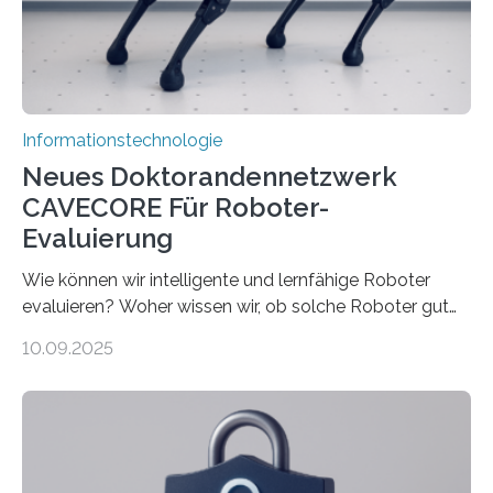
verarbeiten müssen, steigt der Bedarf an neuen
Rechenarchitekturen. Neben Quantencomputern
rücken dabei insbesondere…
Informationstechnologie
Neues Doktorandennetzwerk
CAVECORE Für Roboter-
Evaluierung
Wie können wir intelligente und lernfähige Roboter
evaluieren? Woher wissen wir, ob solche Roboter gut
sind in dem, was sie tun? Mit diesen Fragen beschäftigt
10.09.2025
sich CAVECORE – ein neues Marie Skłodowska-Curie
Doctoral Network, das an der Universität Bremen
koordiniert wird. Ab dem 1. September werden sich
über einen Zeitraum von vier Jahren insgesamt 15
Promovierende im Rahmen von CAVECORE mit
kognitiven Robotern beschäftigen – also mit Robotern,