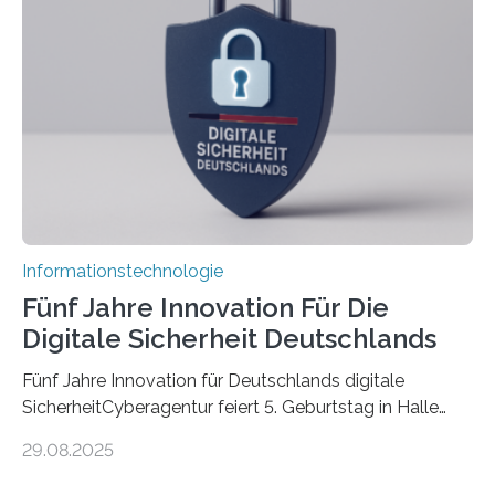
Promovierende im Rahmen von CAVECORE mit
kognitiven Robotern beschäftigen – also mit Robotern,
die mittels Sensoren ihre Umgebung erfassen,
Informationen verarbeiten und häufig auch mit…
Informationstechnologie
Fünf Jahre Innovation Für Die
Digitale Sicherheit Deutschlands
Fünf Jahre Innovation für Deutschlands digitale
SicherheitCyberagentur feiert 5. Geburtstag in Halle
(Saale) – Politik, Wissenschaft und Wirtschaft würdigen
29.08.2025
ErfolgeDie Agentur für Innovation in der
Cybersicherheit GmbH (Cyberagentur) hat am 28.