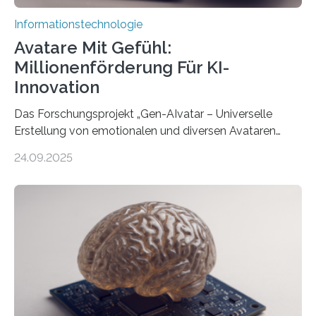
Informationstechnologie
Avatare Mit Gefühl:
Millionenförderung Für KI-
Innovation
Das Forschungsprojekt „Gen-AIvatar – Universelle
Erstellung von emotionalen und diversen Avataren
durch generative KI“ erhält eine NEXT.IN.NRW-
24.09.2025
Förderung in Höhe von rund 2 Millionen Euro. Dabei
entwickeln Wissenschaftlerinnen und Wissenschaftler
der Universität Bonn und der TH Köln gemeinsam mit
der MindPort GmbH eine neuartige, KI-gestützte
Lösung zur Erzeugung von Emotionen für realistische
Avatare. Gen-AIvatar entwickelt innovative und
kosteneffiziente Methoden, um lebensechte Avatare zu
erstellen. „Besonders wichtig ist uns eine ganzheitliche
Animation, bei der Stimme, Körperbewegung, Gestik