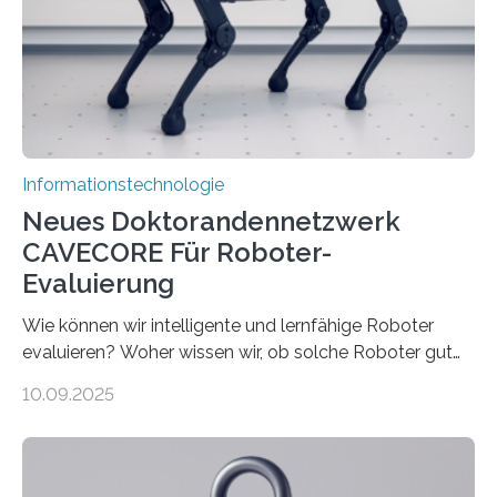
bremst komplexe Anwendungen aus. Da KI-Modelle
immer größer werden und riesige Datenmengen
verarbeiten müssen, steigt der Bedarf an neuen
Rechenarchitekturen. Neben Quantencomputern
rücken dabei insbesondere…
Informationstechnologie
Neues Doktorandennetzwerk
CAVECORE Für Roboter-
Evaluierung
Wie können wir intelligente und lernfähige Roboter
evaluieren? Woher wissen wir, ob solche Roboter gut
sind in dem, was sie tun? Mit diesen Fragen beschäftigt
10.09.2025
sich CAVECORE – ein neues Marie Skłodowska-Curie
Doctoral Network, das an der Universität Bremen
koordiniert wird. Ab dem 1. September werden sich
über einen Zeitraum von vier Jahren insgesamt 15