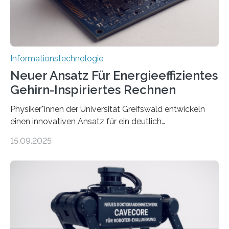
und Mimik im Einklang sind…
Informationstechnologie
Neuer Ansatz Für Energieeffizientes
Gehirn-Inspiriertes Rechnen
Physiker*innen der Universität Greifswald entwickeln
einen innovativen Ansatz für ein deutlich
energieeffizienteres Arbeiten von Computern. Ihr
15.09.2025
Lösungsweg ist inspiriert vom menschlichen Gehirn. Die
rasante Entwicklung der Künstlichen Intelligenz (KI)
stellt die heutige Computertechnik vor
Herausforderungen. Herkömmliche Silizium-
Prozessoren stoßen an ihre Grenzen: Sie verbrauchen
viel Energie, die Speicher- und Verarbeitungseinheiten
sind voneinander getrennt und die Datenübertragung