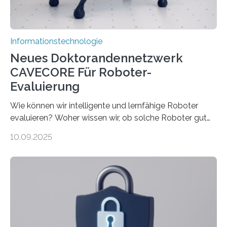
rücken dabei insbesondere…
Informationstechnologie
Neues Doktorandennetzwerk
CAVECORE Für Roboter-
Evaluierung
Wie können wir intelligente und lernfähige Roboter
evaluieren? Woher wissen wir, ob solche Roboter gut
sind in dem, was sie tun? Mit diesen Fragen beschäftigt
10.09.2025
sich CAVECORE – ein neues Marie Skłodowska-Curie
Doctoral Network, das an der Universität Bremen
koordiniert wird. Ab dem 1. September werden sich
über einen Zeitraum von vier Jahren insgesamt 15
Promovierende im Rahmen von CAVECORE mit
kognitiven Robotern beschäftigen – also mit Robotern,
die mittels Sensoren ihre Umgebung erfassen,