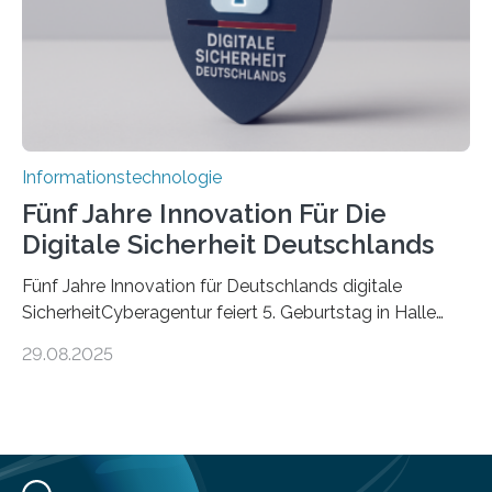
Informationen verarbeiten und häufig auch mit…
Informationstechnologie
Fünf Jahre Innovation Für Die
Digitale Sicherheit Deutschlands
Fünf Jahre Innovation für Deutschlands digitale
SicherheitCyberagentur feiert 5. Geburtstag in Halle
(Saale) – Politik, Wissenschaft und Wirtschaft würdigen
29.08.2025
ErfolgeDie Agentur für Innovation in der
Cybersicherheit GmbH (Cyberagentur) hat am 28.
August 2025 in Halle (Saale) ihr fünfjähriges Bestehen
gefeiert. Mit einem Rückblick auf fünf Jahre
Forschungsarbeit, politischen Grußworten und der