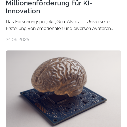
Millionenförderung Für KI-
Innovation
Das Forschungsprojekt „Gen-AIvatar – Universelle
Erstellung von emotionalen und diversen Avataren
durch generative KI“ erhält eine NEXT.IN.NRW-
24.09.2025
Förderung in Höhe von rund 2 Millionen Euro. Dabei
entwickeln Wissenschaftlerinnen und Wissenschaftler
der Universität Bonn und der TH Köln gemeinsam mit
der MindPort GmbH eine neuartige, KI-gestützte
Lösung zur Erzeugung von Emotionen für realistische
Avatare. Gen-AIvatar entwickelt innovative und
kosteneffiziente Methoden, um lebensechte Avatare zu
erstellen. „Besonders wichtig ist uns eine ganzheitliche
Animation, bei der Stimme, Körperbewegung, Gestik
und Mimik im Einklang sind…