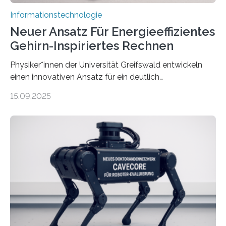
Informationstechnologie
Neuer Ansatz Für Energieeffizientes
Gehirn-Inspiriertes Rechnen
Physiker*innen der Universität Greifswald entwickeln
einen innovativen Ansatz für ein deutlich
energieeffizienteres Arbeiten von Computern. Ihr
15.09.2025
Lösungsweg ist inspiriert vom menschlichen Gehirn. Die
rasante Entwicklung der Künstlichen Intelligenz (KI)
stellt die heutige Computertechnik vor
Herausforderungen. Herkömmliche Silizium-
Prozessoren stoßen an ihre Grenzen: Sie verbrauchen
viel Energie, die Speicher- und Verarbeitungseinheiten
sind voneinander getrennt und die Datenübertragung
bremst komplexe Anwendungen aus. Da KI-Modelle
immer größer werden und riesige Datenmengen
verarbeiten müssen, steigt der Bedarf an neuen
Rechenarchitekturen. Neben Quantencomputern