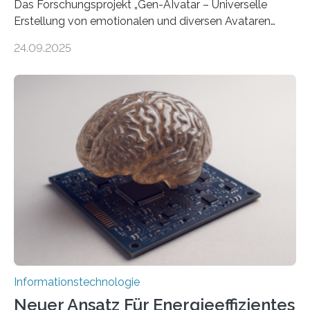
Das Forschungsprojekt „Gen-AIvatar – Universelle
Erstellung von emotionalen und diversen Avataren
durch generative KI“ erhält eine NEXT.IN.NRW-
24.09.2025
Förderung in Höhe von rund 2 Millionen Euro. Dabei
entwickeln Wissenschaftlerinnen und Wissenschaftler
der Universität Bonn und der TH Köln gemeinsam mit
der MindPort GmbH eine neuartige, KI-gestützte
Lösung zur Erzeugung von Emotionen für realistische
Avatare. Gen-AIvatar entwickelt innovative und
kosteneffiziente Methoden, um lebensechte Avatare zu
erstellen. „Besonders wichtig ist uns eine ganzheitliche
Animation, bei der Stimme, Körperbewegung, Gestik
und Mimik im Einklang sind…
Informationstechnologie
Neuer Ansatz Für Energieeffizientes