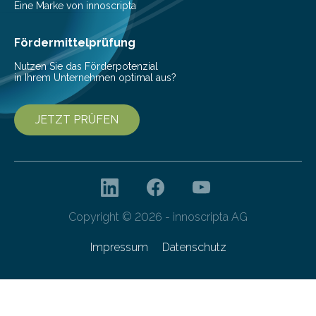
Mit einer festlichen Veranstaltung beging die
Eine Marke von innoscripta
Cyberagentur ihren 5. Geburtstag. Zahlreiche Gäste…
Fördermittelprüfung
Nutzen Sie das Förderpotenzial
in Ihrem Unternehmen optimal aus?
JETZT PRÜFEN
Copyright © 2026 - innoscripta AG
Impressum
Datenschutz