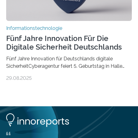
Informationstechnologie
Fünf Jahre Innovation Für Die
Digitale Sicherheit Deutschlands
Fünf Jahre Innovation für Deutschlands digitale
SicherheitCyberagentur feiert 5. Geburtstag in Halle
(Saale) – Politik, Wissenschaft und Wirtschaft würdigen
29.08.2025
ErfolgeDie Agentur für Innovation in der
Cybersicherheit GmbH (Cyberagentur) hat am 28.
August 2025 in Halle (Saale) ihr fünfjähriges Bestehen
gefeiert. Mit einem Rückblick auf fünf Jahre
Forschungsarbeit, politischen Grußworten und der
feierlichen Preisverleihung des Ideenwettbewerbs
HAL2025 wurde das Jubiläum zu einem Zeichen für
Deutschlands digitale Souveränität von übermorgen.