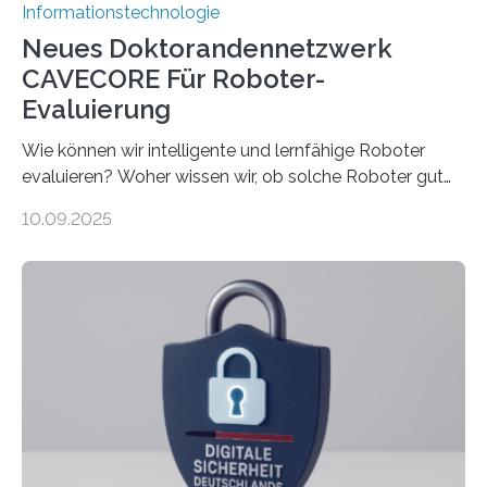
Informationstechnologie
Neues Doktorandennetzwerk
CAVECORE Für Roboter-
Evaluierung
Wie können wir intelligente und lernfähige Roboter
evaluieren? Woher wissen wir, ob solche Roboter gut
sind in dem, was sie tun? Mit diesen Fragen beschäftigt
10.09.2025
sich CAVECORE – ein neues Marie Skłodowska-Curie
Doctoral Network, das an der Universität Bremen
koordiniert wird. Ab dem 1. September werden sich
über einen Zeitraum von vier Jahren insgesamt 15
Promovierende im Rahmen von CAVECORE mit
kognitiven Robotern beschäftigen – also mit Robotern,
die mittels Sensoren ihre Umgebung erfassen,
Informationen verarbeiten und häufig auch mit…