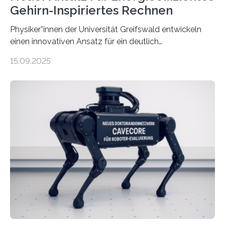
Gehirn-Inspiriertes Rechnen
Physiker*innen der Universität Greifswald entwickeln
einen innovativen Ansatz für ein deutlich
energieeffizienteres Arbeiten von Computern. Ihr
15.09.2025
Lösungsweg ist inspiriert vom menschlichen Gehirn. Die
rasante Entwicklung der Künstlichen Intelligenz (KI)
stellt die heutige Computertechnik vor
Herausforderungen. Herkömmliche Silizium-
Prozessoren stoßen an ihre Grenzen: Sie verbrauchen
viel Energie, die Speicher- und Verarbeitungseinheiten
sind voneinander getrennt und die Datenübertragung
bremst komplexe Anwendungen aus. Da KI-Modelle
immer größer werden und riesige Datenmengen
verarbeiten müssen, steigt der Bedarf an neuen
Rechenarchitekturen. Neben Quantencomputern
rücken dabei insbesondere…