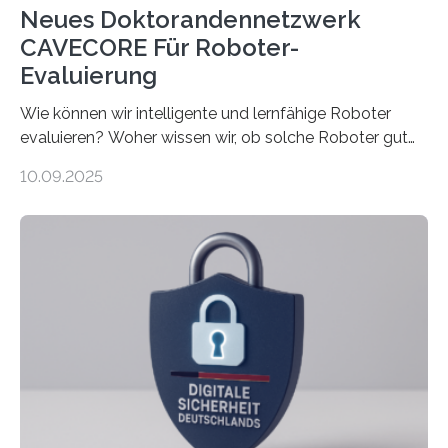
Neues Doktorandennetzwerk
CAVECORE Für Roboter-
Evaluierung
Wie können wir intelligente und lernfähige Roboter
evaluieren? Woher wissen wir, ob solche Roboter gut
sind in dem, was sie tun? Mit diesen Fragen beschäftigt
10.09.2025
sich CAVECORE – ein neues Marie Skłodowska-Curie
Doctoral Network, das an der Universität Bremen
koordiniert wird. Ab dem 1. September werden sich
über einen Zeitraum von vier Jahren insgesamt 15
Promovierende im Rahmen von CAVECORE mit
kognitiven Robotern beschäftigen – also mit Robotern,
die mittels Sensoren ihre Umgebung erfassen,
Informationen verarbeiten und häufig auch mit…