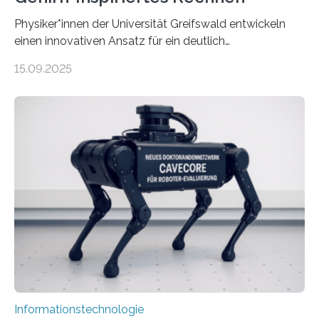
Physiker*innen der Universität Greifswald entwickeln
einen innovativen Ansatz für ein deutlich
energieeffizienteres Arbeiten von Computern. Ihr
15.09.2025
Lösungsweg ist inspiriert vom menschlichen Gehirn. Die
rasante Entwicklung der Künstlichen Intelligenz (KI)
stellt die heutige Computertechnik vor
Herausforderungen. Herkömmliche Silizium-
Prozessoren stoßen an ihre Grenzen: Sie verbrauchen
viel Energie, die Speicher- und Verarbeitungseinheiten
sind voneinander getrennt und die Datenübertragung
bremst komplexe Anwendungen aus. Da KI-Modelle
immer größer werden und riesige Datenmengen
verarbeiten müssen, steigt der Bedarf an neuen
Rechenarchitekturen. Neben Quantencomputern
rücken dabei insbesondere…
Informationstechnologie