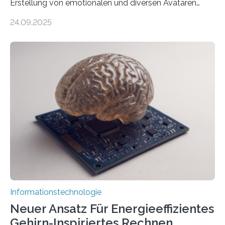
Erstellung von emotionalen und diversen Avataren
durch generative KI“ erhält eine NEXT.IN.NRW-
24.09.2025
Förderung in Höhe von rund 2 Millionen Euro. Dabei
entwickeln Wissenschaftlerinnen und Wissenschaftler
der Universität Bonn und der TH Köln gemeinsam mit
der MindPort GmbH eine neuartige, KI-gestützte
Lösung zur Erzeugung von Emotionen für realistische
Avatare. Gen-AIvatar entwickelt innovative und
kosteneffiziente Methoden, um lebensechte Avatare zu
erstellen. „Besonders wichtig ist uns eine ganzheitliche
Animation, bei der Stimme, Körperbewegung, Gestik
und Mimik im Einklang sind…
Informationstechnologie
Neuer Ansatz Für Energieeffizientes
Gehirn-Inspiriertes Rechnen