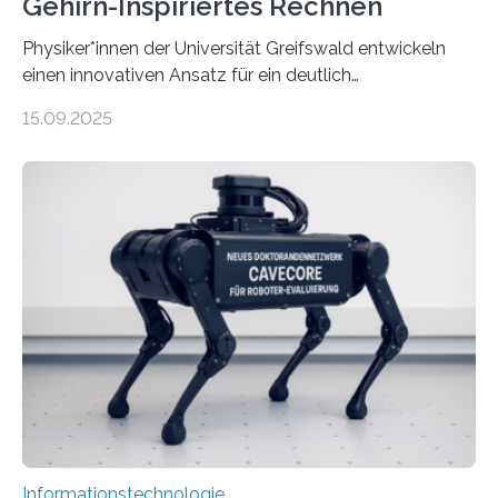
Gehirn-Inspiriertes Rechnen
Physiker*innen der Universität Greifswald entwickeln
einen innovativen Ansatz für ein deutlich
energieeffizienteres Arbeiten von Computern. Ihr
15.09.2025
Lösungsweg ist inspiriert vom menschlichen Gehirn. Die
rasante Entwicklung der Künstlichen Intelligenz (KI)
stellt die heutige Computertechnik vor
Herausforderungen. Herkömmliche Silizium-
Prozessoren stoßen an ihre Grenzen: Sie verbrauchen
viel Energie, die Speicher- und Verarbeitungseinheiten
sind voneinander getrennt und die Datenübertragung
bremst komplexe Anwendungen aus. Da KI-Modelle
immer größer werden und riesige Datenmengen
verarbeiten müssen, steigt der Bedarf an neuen
Rechenarchitekturen. Neben Quantencomputern
rücken dabei insbesondere…
Informationstechnologie