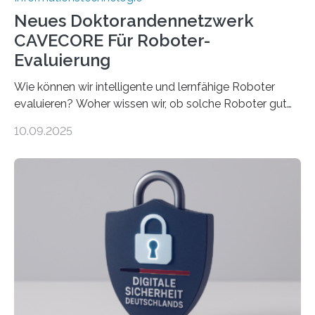
Neues Doktorandennetzwerk
CAVECORE Für Roboter-
Evaluierung
Wie können wir intelligente und lernfähige Roboter
evaluieren? Woher wissen wir, ob solche Roboter gut
sind in dem, was sie tun? Mit diesen Fragen beschäftigt
10.09.2025
sich CAVECORE – ein neues Marie Skłodowska-Curie
Doctoral Network, das an der Universität Bremen
koordiniert wird. Ab dem 1. September werden sich
über einen Zeitraum von vier Jahren insgesamt 15
Promovierende im Rahmen von CAVECORE mit
kognitiven Robotern beschäftigen – also mit Robotern,
die mittels Sensoren ihre Umgebung erfassen,
Informationen verarbeiten und häufig auch mit…