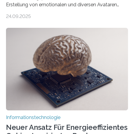
Erstellung von emotionalen und diversen Avataren
durch generative KI“ erhält eine NEXT.IN.NRW-
24.09.2025
Förderung in Höhe von rund 2 Millionen Euro. Dabei
entwickeln Wissenschaftlerinnen und Wissenschaftler
der Universität Bonn und der TH Köln gemeinsam mit
der MindPort GmbH eine neuartige, KI-gestützte
Lösung zur Erzeugung von Emotionen für realistische
Avatare. Gen-AIvatar entwickelt innovative und
kosteneffiziente Methoden, um lebensechte Avatare zu
erstellen. „Besonders wichtig ist uns eine ganzheitliche
Animation, bei der Stimme, Körperbewegung, Gestik
und Mimik im Einklang sind…
Informationstechnologie
Neuer Ansatz Für Energieeffizientes