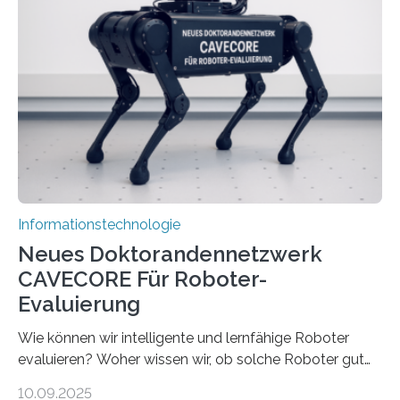
Prozessoren stoßen an ihre Grenzen: Sie verbrauchen
viel Energie, die Speicher- und Verarbeitungseinheiten
sind voneinander getrennt und die Datenübertragung
bremst komplexe Anwendungen aus. Da KI-Modelle
immer größer werden und riesige Datenmengen
verarbeiten müssen, steigt der Bedarf an neuen
Rechenarchitekturen. Neben Quantencomputern
rücken dabei insbesondere…
Informationstechnologie
Neues Doktorandennetzwerk
CAVECORE Für Roboter-
Evaluierung
Wie können wir intelligente und lernfähige Roboter
evaluieren? Woher wissen wir, ob solche Roboter gut
sind in dem, was sie tun? Mit diesen Fragen beschäftigt
10.09.2025