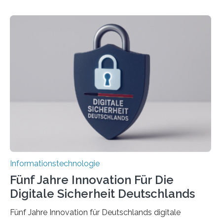
sich CAVECORE – ein neues Marie Skłodowska-Curie
Doctoral Network, das an der Universität Bremen
koordiniert wird. Ab dem 1. September werden sich
über einen Zeitraum von vier Jahren insgesamt 15
Promovierende im Rahmen von CAVECORE mit
kognitiven Robotern beschäftigen – also mit Robotern,
die mittels Sensoren ihre Umgebung erfassen,
Informationen verarbeiten und häufig auch mit…
Informationstechnologie
Fünf Jahre Innovation Für Die
Digitale Sicherheit Deutschlands
Fünf Jahre Innovation für Deutschlands digitale