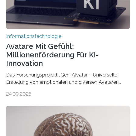
Informationstechnologie
Avatare Mit Gefühl:
Millionenförderung Für KI-
Innovation
Das Forschungsprojekt „Gen-AIvatar – Universelle
Erstellung von emotionalen und diversen Avataren
durch generative KI“ erhält eine NEXT.IN.NRW-
24.09.2025
Förderung in Höhe von rund 2 Millionen Euro. Dabei
entwickeln Wissenschaftlerinnen und Wissenschaftler
der Universität Bonn und der TH Köln gemeinsam mit
der MindPort GmbH eine neuartige, KI-gestützte
Lösung zur Erzeugung von Emotionen für realistische
Avatare. Gen-AIvatar entwickelt innovative und