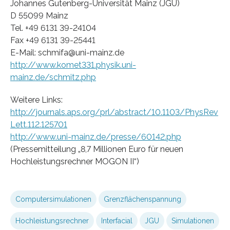
Johannes Gutenberg-Universität Mainz (JGU)
D 55099 Mainz
Tel. +49 6131 39-24104
Fax +49 6131 39-25441
E-Mail: schmifa@uni-mainz.de
http://www.komet331.physik.uni-
mainz.de/schmitz.php
Weitere Links:
http://journals.aps.org/prl/abstract/10.1103/PhysRev
Lett.112.125701
http://www.uni-mainz.de/presse/60142.php
(Pressemitteilung „8,7 Millionen Euro für neuen
Hochleistungsrechner MOGON II“)
Computersimulationen
Grenzflächenspannung
Hochleistungsrechner
Interfacial
JGU
Simulationen