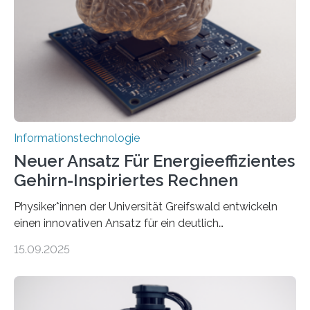
kosteneffiziente Methoden, um lebensechte Avatare zu
erstellen. „Besonders wichtig ist uns eine ganzheitliche
Animation, bei der Stimme, Körperbewegung, Gestik
und Mimik im Einklang sind…
Informationstechnologie
Neuer Ansatz Für Energieeffizientes
Gehirn-Inspiriertes Rechnen
Physiker*innen der Universität Greifswald entwickeln
einen innovativen Ansatz für ein deutlich
energieeffizienteres Arbeiten von Computern. Ihr
15.09.2025
Lösungsweg ist inspiriert vom menschlichen Gehirn. Die
rasante Entwicklung der Künstlichen Intelligenz (KI)
stellt die heutige Computertechnik vor
Herausforderungen. Herkömmliche Silizium-