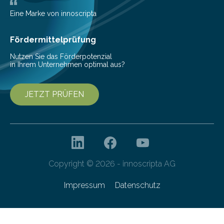
Deutschlands digitale Souveränität von übermorgen.
Mit einer festlichen Veranstaltung beging die
Eine Marke von innoscripta
Cyberagentur ihren 5. Geburtstag. Zahlreiche Gäste…
Fördermittelprüfung
Nutzen Sie das Förderpotenzial
in Ihrem Unternehmen optimal aus?
JETZT PRÜFEN
Copyright © 2026 - innoscripta AG
Impressum
Datenschutz