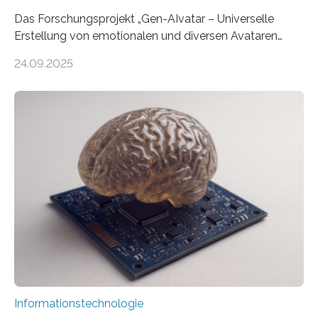
Das Forschungsprojekt „Gen-AIvatar – Universelle
Erstellung von emotionalen und diversen Avataren
durch generative KI“ erhält eine NEXT.IN.NRW-
24.09.2025
Förderung in Höhe von rund 2 Millionen Euro. Dabei
entwickeln Wissenschaftlerinnen und Wissenschaftler
der Universität Bonn und der TH Köln gemeinsam mit
der MindPort GmbH eine neuartige, KI-gestützte
Lösung zur Erzeugung von Emotionen für realistische
Avatare. Gen-AIvatar entwickelt innovative und
kosteneffiziente Methoden, um lebensechte Avatare zu
erstellen. „Besonders wichtig ist uns eine ganzheitliche
Animation, bei der Stimme, Körperbewegung, Gestik
und Mimik im Einklang sind…
Informationstechnologie