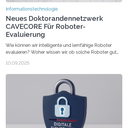
Informationstechnologie
Neues Doktorandennetzwerk
CAVECORE Für Roboter-
Evaluierung
Wie können wir intelligente und lernfähige Roboter
evaluieren? Woher wissen wir, ob solche Roboter gut
sind in dem, was sie tun? Mit diesen Fragen beschäftigt
10.09.2025
sich CAVECORE – ein neues Marie Skłodowska-Curie
Doctoral Network, das an der Universität Bremen
koordiniert wird. Ab dem 1. September werden sich
über einen Zeitraum von vier Jahren insgesamt 15
Promovierende im Rahmen von CAVECORE mit
kognitiven Robotern beschäftigen – also mit Robotern,
die mittels Sensoren ihre Umgebung erfassen,
Informationen verarbeiten und häufig auch mit…