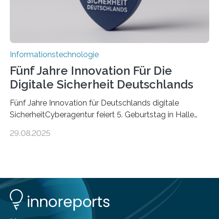
Informationstechnologie
Fünf Jahre Innovation Für Die
Digitale Sicherheit Deutschlands
Fünf Jahre Innovation für Deutschlands digitale
SicherheitCyberagentur feiert 5. Geburtstag in Halle
(Saale) – Politik, Wissenschaft und Wirtschaft würdigen
29.08.2025
ErfolgeDie Agentur für Innovation in der
Cybersicherheit GmbH (Cyberagentur) hat am 28.
August 2025 in Halle (Saale) ihr fünfjähriges Bestehen
gefeiert. Mit einem Rückblick auf fünf Jahre
Forschungsarbeit, politischen Grußworten und der
feierlichen Preisverleihung des Ideenwettbewerbs
HAL2025 wurde das Jubiläum zu einem Zeichen für