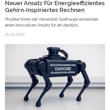
Neuer Ansatz Für Energieeffizientes
Gehirn-Inspiriertes Rechnen
Physiker*innen der Universität Greifswald entwickeln
einen innovativen Ansatz für ein deutlich
energieeffizienteres Arbeiten von Computern. Ihr
15.09.2025
Lösungsweg ist inspiriert vom menschlichen Gehirn. Die
rasante Entwicklung der Künstlichen Intelligenz (KI)
stellt die heutige Computertechnik vor
Herausforderungen. Herkömmliche Silizium-
Prozessoren stoßen an ihre Grenzen: Sie verbrauchen
viel Energie, die Speicher- und Verarbeitungseinheiten
sind voneinander getrennt und die Datenübertragung
bremst komplexe Anwendungen aus. Da KI-Modelle
immer größer werden und riesige Datenmengen
verarbeiten müssen, steigt der Bedarf an neuen
Rechenarchitekturen. Neben Quantencomputern
rücken dabei insbesondere…