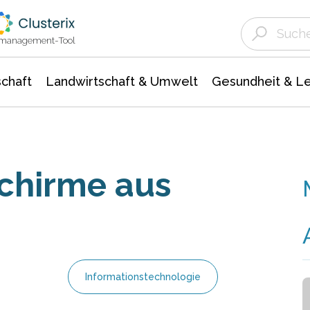
Landwirtschaft & Umwelt
Gesundheit &
Agrar- Forstwissenschaften
Unternehmensmeldungen
Biowissenschafte
Ökologie Umwelt- Naturschutz
ktmanagement-Tool
chaft
Landwirtschaft & Umwelt
Gesundheit & L
chirme aus
Informationstechnologie