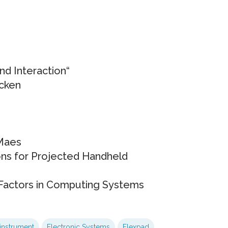
nd Interaction“
ücken
 Maes
ions for Projected Handheld
actors in Computing Systems
instrument
Electronic Systems
Flexpad