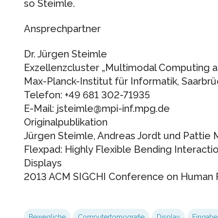
so Steimle.
Ansprechpartner
Dr. Jürgen Steimle
Exzellenzcluster „Multimodal Computing a
Max-Planck-Institut für Informatik, Saarbr
Telefon: +49 681 302-71935
E-Mail: jsteimle@­mpi-inf.mpg.de
Originalpublikation
Jürgen Steimle, Andreas Jordt und Pattie
Flexpad: Highly Flexible Bending Interact
Displays
2013 ACM SIGCHI Conference on Human F
Bewegliche
Computertomografie
Display
Eingabe