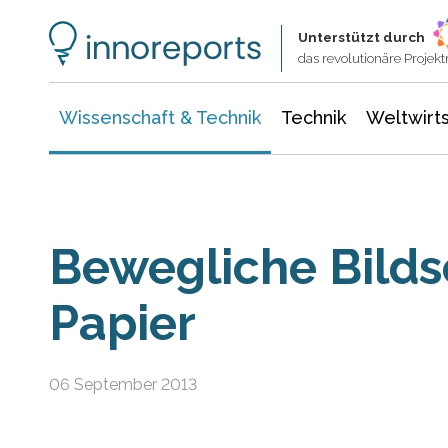
Wissenschaft & Technik
Informationstechnologie
Energie & Elektrotechnik
Unterstützt durch
das revolutionäre Proje
Wissenschaft & Technik
Technik
Weltwirts
Bewegliche Bilds
Papier
06 September 2013