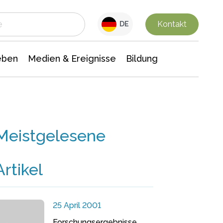
 Leben
Medien & Ereignisse
Interdisziplinäre Forschung
Veranstaltungsnachrichten
n Chemie
Gesellschaftswissenschaften
Kontakt
DE
eben
Medien & Ereignisse
Bildung
Meistgelesene
Artikel
25 April 2001
Forschungsergebnisse