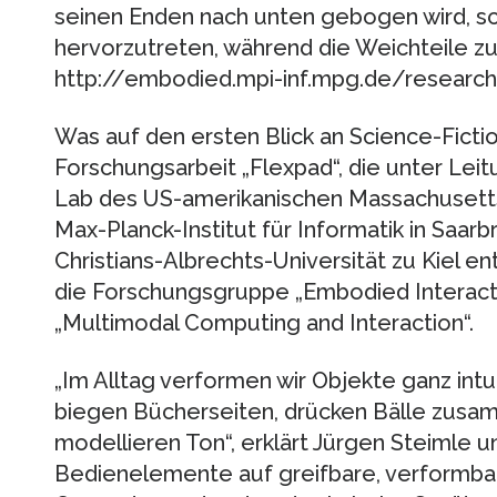
seinen Enden nach unten gebogen wird, s
hervorzutreten, während die Weichteile z
http://embodied.mpi-inf.mpg.de/research
Was auf den ersten Blick an Science-Fiction
Forschungsarbeit „Flexpad“, die unter Lei
Lab des US-amerikanischen Massachusetts
Max-Planck-Institut für Informatik in Saar
Christians-Albrechts-Universität zu Kiel en
die Forschungsgruppe „Embodied Interacti
„Multimodal Computing and Interaction“.
„Im Alltag verformen wir Objekte ganz intui
biegen Bücherseiten, drücken Bälle zusam
modellieren Ton“, erklärt Jürgen Steimle un
Bedienelemente auf greifbare, verformbare