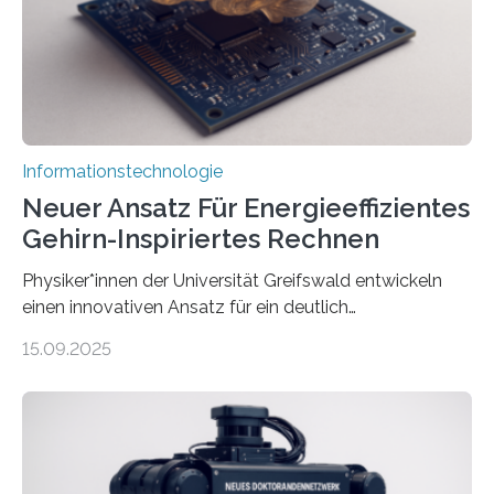
Animation, bei der Stimme, Körperbewegung, Gestik
und Mimik im Einklang sind…
Informationstechnologie
Neuer Ansatz Für Energieeffizientes
Gehirn-Inspiriertes Rechnen
Physiker*innen der Universität Greifswald entwickeln
einen innovativen Ansatz für ein deutlich
energieeffizienteres Arbeiten von Computern. Ihr
15.09.2025
Lösungsweg ist inspiriert vom menschlichen Gehirn. Die
rasante Entwicklung der Künstlichen Intelligenz (KI)
stellt die heutige Computertechnik vor
Herausforderungen. Herkömmliche Silizium-
Prozessoren stoßen an ihre Grenzen: Sie verbrauchen
viel Energie, die Speicher- und Verarbeitungseinheiten