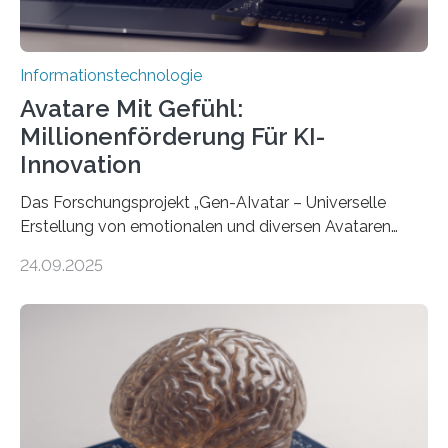
Informationstechnologie
Avatare Mit Gefühl:
Millionenförderung Für KI-
Innovation
Das Forschungsprojekt „Gen-AIvatar – Universelle
Erstellung von emotionalen und diversen Avataren
durch generative KI“ erhält eine NEXT.IN.NRW-
24.09.2025
Förderung in Höhe von rund 2 Millionen Euro. Dabei
entwickeln Wissenschaftlerinnen und Wissenschaftler
der Universität Bonn und der TH Köln gemeinsam mit
der MindPort GmbH eine neuartige, KI-gestützte
Lösung zur Erzeugung von Emotionen für realistische
Avatare. Gen-AIvatar entwickelt innovative und
kosteneffiziente Methoden, um lebensechte Avatare zu
erstellen. „Besonders wichtig ist uns eine ganzheitliche