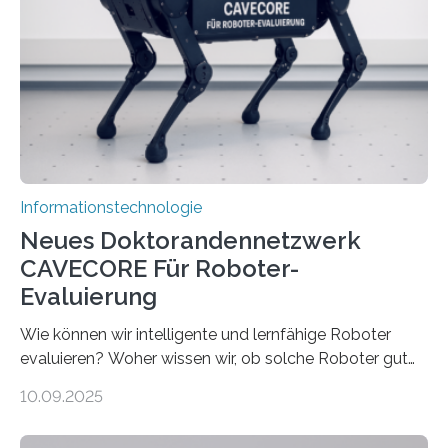
sind voneinander getrennt und die Datenübertragung
bremst komplexe Anwendungen aus. Da KI-Modelle
immer größer werden und riesige Datenmengen
verarbeiten müssen, steigt der Bedarf an neuen
Rechenarchitekturen. Neben Quantencomputern
rücken dabei insbesondere…
Informationstechnologie
Neues Doktorandennetzwerk
CAVECORE Für Roboter-
Evaluierung
Wie können wir intelligente und lernfähige Roboter
evaluieren? Woher wissen wir, ob solche Roboter gut
sind in dem, was sie tun? Mit diesen Fragen beschäftigt
10.09.2025
sich CAVECORE – ein neues Marie Skłodowska-Curie
Doctoral Network, das an der Universität Bremen