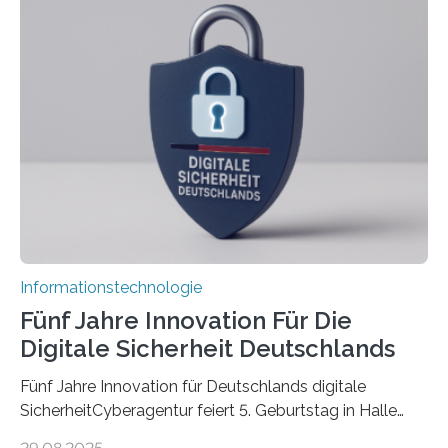
koordiniert wird. Ab dem 1. September werden sich
über einen Zeitraum von vier Jahren insgesamt 15
Promovierende im Rahmen von CAVECORE mit
kognitiven Robotern beschäftigen – also mit Robotern,
die mittels Sensoren ihre Umgebung erfassen,
Informationen verarbeiten und häufig auch mit…
Informationstechnologie
Fünf Jahre Innovation Für Die
Digitale Sicherheit Deutschlands
Fünf Jahre Innovation für Deutschlands digitale
SicherheitCyberagentur feiert 5. Geburtstag in Halle
(Saale) – Politik, Wissenschaft und Wirtschaft würdigen