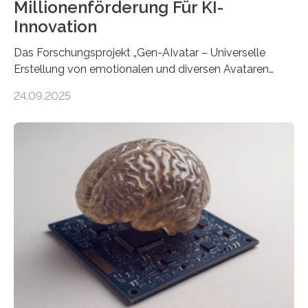
Millionenförderung Für KI-
Innovation
Das Forschungsprojekt „Gen-AIvatar – Universelle
Erstellung von emotionalen und diversen Avataren
durch generative KI“ erhält eine NEXT.IN.NRW-
24.09.2025
Förderung in Höhe von rund 2 Millionen Euro. Dabei
entwickeln Wissenschaftlerinnen und Wissenschaftler
der Universität Bonn und der TH Köln gemeinsam mit
der MindPort GmbH eine neuartige, KI-gestützte
Lösung zur Erzeugung von Emotionen für realistische
Avatare. Gen-AIvatar entwickelt innovative und
kosteneffiziente Methoden, um lebensechte Avatare zu
erstellen. „Besonders wichtig ist uns eine ganzheitliche
Animation, bei der Stimme, Körperbewegung, Gestik
und Mimik im Einklang sind…