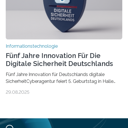
Informationen verarbeiten und häufig auch mit…
Informationstechnologie
Fünf Jahre Innovation Für Die
Digitale Sicherheit Deutschlands
Fünf Jahre Innovation für Deutschlands digitale
SicherheitCyberagentur feiert 5. Geburtstag in Halle
(Saale) – Politik, Wissenschaft und Wirtschaft würdigen
29.08.2025
ErfolgeDie Agentur für Innovation in der
Cybersicherheit GmbH (Cyberagentur) hat am 28.
August 2025 in Halle (Saale) ihr fünfjähriges Bestehen
gefeiert. Mit einem Rückblick auf fünf Jahre
Forschungsarbeit, politischen Grußworten und der