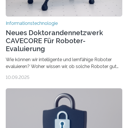
rücken dabei insbesondere…
Informationstechnologie
Neues Doktorandennetzwerk
CAVECORE Für Roboter-
Evaluierung
Wie können wir intelligente und lernfähige Roboter
evaluieren? Woher wissen wir, ob solche Roboter gut
sind in dem, was sie tun? Mit diesen Fragen beschäftigt
10.09.2025
sich CAVECORE – ein neues Marie Skłodowska-Curie
Doctoral Network, das an der Universität Bremen
koordiniert wird. Ab dem 1. September werden sich
über einen Zeitraum von vier Jahren insgesamt 15
Promovierende im Rahmen von CAVECORE mit
kognitiven Robotern beschäftigen – also mit Robotern,
die mittels Sensoren ihre Umgebung erfassen,