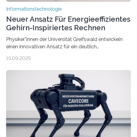
Informationstechnologie
Neuer Ansatz Für Energieeffizientes
Gehirn-Inspiriertes Rechnen
Physiker*innen der Universität Greifswald entwickeln
einen innovativen Ansatz für ein deutlich
energieeffizienteres Arbeiten von Computern. Ihr
15.09.2025
Lösungsweg ist inspiriert vom menschlichen Gehirn. Die
rasante Entwicklung der Künstlichen Intelligenz (KI)
stellt die heutige Computertechnik vor
Herausforderungen. Herkömmliche Silizium-
Prozessoren stoßen an ihre Grenzen: Sie verbrauchen
viel Energie, die Speicher- und Verarbeitungseinheiten
sind voneinander getrennt und die Datenübertragung
bremst komplexe Anwendungen aus. Da KI-Modelle
immer größer werden und riesige Datenmengen
verarbeiten müssen, steigt der Bedarf an neuen
Rechenarchitekturen. Neben Quantencomputern