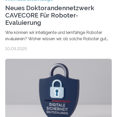
Neues Doktorandennetzwerk
CAVECORE Für Roboter-
Evaluierung
Wie können wir intelligente und lernfähige Roboter
evaluieren? Woher wissen wir, ob solche Roboter gut
sind in dem, was sie tun? Mit diesen Fragen beschäftigt
10.09.2025
sich CAVECORE – ein neues Marie Skłodowska-Curie
Doctoral Network, das an der Universität Bremen
koordiniert wird. Ab dem 1. September werden sich
über einen Zeitraum von vier Jahren insgesamt 15
Promovierende im Rahmen von CAVECORE mit
kognitiven Robotern beschäftigen – also mit Robotern,
die mittels Sensoren ihre Umgebung erfassen,
Informationen verarbeiten und häufig auch mit…