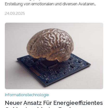
Erstellung von emotionalen und diversen Avataren
durch generative KI“ erhält eine NEXT.IN.NRW-
24.09.2025
Förderung in Höhe von rund 2 Millionen Euro. Dabei
entwickeln Wissenschaftlerinnen und Wissenschaftler
der Universität Bonn und der TH Köln gemeinsam mit
der MindPort GmbH eine neuartige, KI-gestützte
Lösung zur Erzeugung von Emotionen für realistische
Avatare. Gen-AIvatar entwickelt innovative und
kosteneffiziente Methoden, um lebensechte Avatare zu
erstellen. „Besonders wichtig ist uns eine ganzheitliche
Animation, bei der Stimme, Körperbewegung, Gestik
und Mimik im Einklang sind…
Informationstechnologie
Neuer Ansatz Für Energieeffizientes