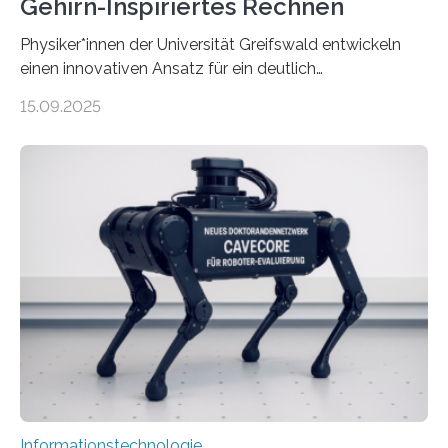
Gehirn-Inspiriertes Rechnen
Physiker*innen der Universität Greifswald entwickeln
einen innovativen Ansatz für ein deutlich
energieeffizienteres Arbeiten von Computern. Ihr
15.09.2025
Lösungsweg ist inspiriert vom menschlichen Gehirn. Die
rasante Entwicklung der Künstlichen Intelligenz (KI)
stellt die heutige Computertechnik vor
Herausforderungen. Herkömmliche Silizium-
Prozessoren stoßen an ihre Grenzen: Sie verbrauchen
viel Energie, die Speicher- und Verarbeitungseinheiten
sind voneinander getrennt und die Datenübertragung
bremst komplexe Anwendungen aus. Da KI-Modelle
immer größer werden und riesige Datenmengen
verarbeiten müssen, steigt der Bedarf an neuen
Rechenarchitekturen. Neben Quantencomputern
rücken dabei insbesondere…
Informationstechnologie