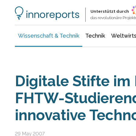
Wissenschaft & Technik
Informationstechnologie
Energie & Elektrotechnik
Unterstützt durch
das revolutionäre Proje
Wissenschaft & Technik
Technik
Weltwirts
Digitale Stifte im
FHTW-Studieren
innovative Techn
29 May 2007