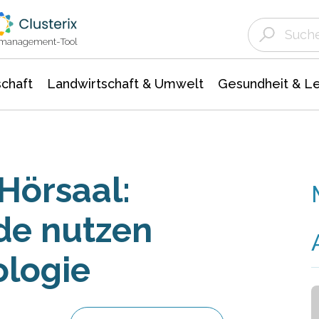
Landwirtschaft & Umwelt
Gesundheit &
Agrar- Forstwissenschaften
Unternehmensmeldungen
Biowissenschafte
Ökologie Umwelt- Naturschutz
ktmanagement-Tool
chaft
Landwirtschaft & Umwelt
Gesundheit & L
 Hörsaal:
de nutzen
ologie