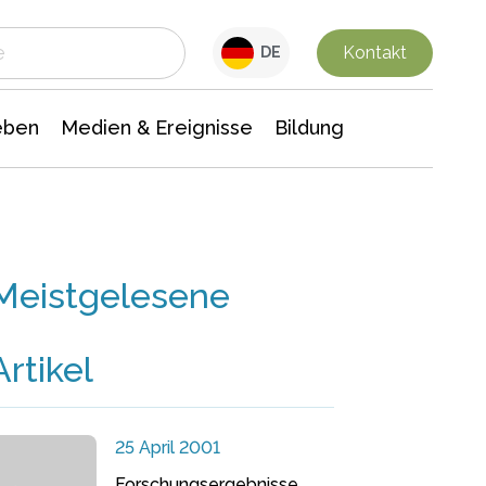
 Leben
Medien & Ereignisse
Interdisziplinäre Forschung
Veranstaltungsnachrichten
n Chemie
Gesellschaftswissenschaften
Kontakt
DE
eben
Medien & Ereignisse
Bildung
Meistgelesene
Artikel
25 April 2001
Forschungsergebnisse