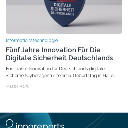
Informationstechnologie
Fünf Jahre Innovation Für Die
Digitale Sicherheit Deutschlands
Fünf Jahre Innovation für Deutschlands digitale
SicherheitCyberagentur feiert 5. Geburtstag in Halle
(Saale) – Politik, Wissenschaft und Wirtschaft würdigen
29.08.2025
ErfolgeDie Agentur für Innovation in der
Cybersicherheit GmbH (Cyberagentur) hat am 28.
August 2025 in Halle (Saale) ihr fünfjähriges Bestehen
gefeiert. Mit einem Rückblick auf fünf Jahre
Forschungsarbeit, politischen Grußworten und der
feierlichen Preisverleihung des Ideenwettbewerbs