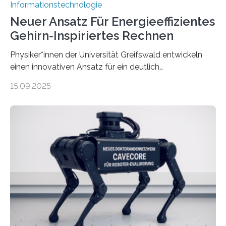
Informationstechnologie
Neuer Ansatz Für Energieeffizientes
Gehirn-Inspiriertes Rechnen
Physiker*innen der Universität Greifswald entwickeln
einen innovativen Ansatz für ein deutlich
energieeffizienteres Arbeiten von Computern. Ihr
15.09.2025
Lösungsweg ist inspiriert vom menschlichen Gehirn. Die
rasante Entwicklung der Künstlichen Intelligenz (KI)
stellt die heutige Computertechnik vor
Herausforderungen. Herkömmliche Silizium-
Prozessoren stoßen an ihre Grenzen: Sie verbrauchen
viel Energie, die Speicher- und Verarbeitungseinheiten
sind voneinander getrennt und die Datenübertragung
bremst komplexe Anwendungen aus. Da KI-Modelle
immer größer werden und riesige Datenmengen
verarbeiten müssen, steigt der Bedarf an neuen
Rechenarchitekturen. Neben Quantencomputern
rücken dabei insbesondere…