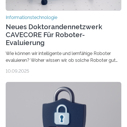
Informationstechnologie
Neues Doktorandennetzwerk
CAVECORE Für Roboter-
Evaluierung
Wie können wir intelligente und lernfähige Roboter
evaluieren? Woher wissen wir, ob solche Roboter gut
sind in dem, was sie tun? Mit diesen Fragen beschäftigt
10.09.2025
sich CAVECORE – ein neues Marie Skłodowska-Curie
Doctoral Network, das an der Universität Bremen
koordiniert wird. Ab dem 1. September werden sich
über einen Zeitraum von vier Jahren insgesamt 15
Promovierende im Rahmen von CAVECORE mit
kognitiven Robotern beschäftigen – also mit Robotern,
die mittels Sensoren ihre Umgebung erfassen,
Informationen verarbeiten und häufig auch mit…