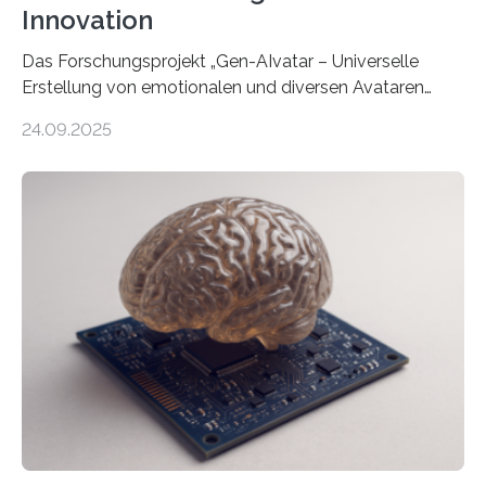
Innovation
Das Forschungsprojekt „Gen-AIvatar – Universelle
Erstellung von emotionalen und diversen Avataren
durch generative KI“ erhält eine NEXT.IN.NRW-
24.09.2025
Förderung in Höhe von rund 2 Millionen Euro. Dabei
entwickeln Wissenschaftlerinnen und Wissenschaftler
der Universität Bonn und der TH Köln gemeinsam mit
der MindPort GmbH eine neuartige, KI-gestützte
Lösung zur Erzeugung von Emotionen für realistische
Avatare. Gen-AIvatar entwickelt innovative und
kosteneffiziente Methoden, um lebensechte Avatare zu
erstellen. „Besonders wichtig ist uns eine ganzheitliche
Animation, bei der Stimme, Körperbewegung, Gestik
und Mimik im Einklang sind…