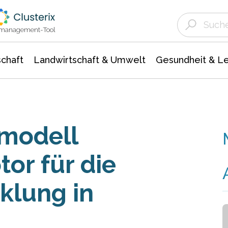
Landwirtschaft & Umwelt
Gesundheit &
Agrar- Forstwissenschaften
Unternehmensmeldungen
Biowissenschafte
Ökologie Umwelt- Naturschutz
ktmanagement-Tool
chaft
Landwirtschaft & Umwelt
Gesundheit & L
smodell
or für die
klung in