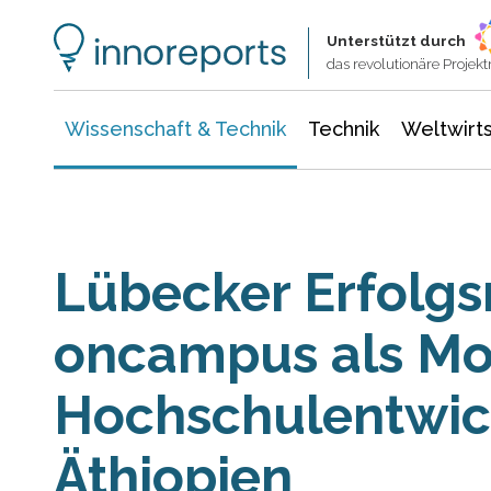
Wissenschaft & Technik
Informationstechnologie
Energie & Elektrotechnik
Unterstützt durch
das revolutionäre Proje
Wissenschaft & Technik
Technik
Weltwirts
Lübecker Erfolg
oncampus als Mot
Hochschulentwic
Äthiopien