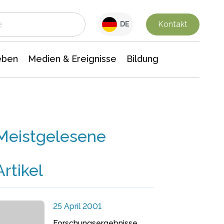
 Leben
Medien & Ereignisse
Interdisziplinäre Forschung
Veranstaltungsnachrichten
n Chemie
Gesellschaftswissenschaften
Kontakt
DE
eben
Medien & Ereignisse
Bildung
Meistgelesene
Artikel
25 April 2001
Forschungsergebnisse