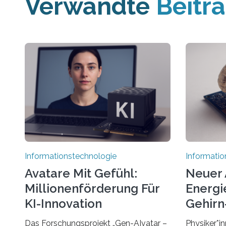
Verwandte
Beitr
Informationstechnologie
Informatio
Avatare Mit Gefühl:
Neuer 
Millionenförderung Für
Energie
KI-Innovation
Gehirn-
Rechn
Das Forschungsprojekt „Gen-AIvatar –
Physiker*in