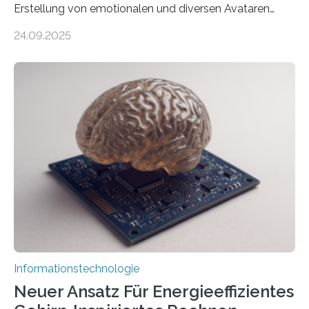
Erstellung von emotionalen und diversen Avataren
durch generative KI“ erhält eine NEXT.IN.NRW-
24.09.2025
Förderung in Höhe von rund 2 Millionen Euro. Dabei
entwickeln Wissenschaftlerinnen und Wissenschaftler
der Universität Bonn und der TH Köln gemeinsam mit
der MindPort GmbH eine neuartige, KI-gestützte
Lösung zur Erzeugung von Emotionen für realistische
Avatare. Gen-AIvatar entwickelt innovative und
kosteneffiziente Methoden, um lebensechte Avatare zu
erstellen. „Besonders wichtig ist uns eine ganzheitliche
Animation, bei der Stimme, Körperbewegung, Gestik
und Mimik im Einklang sind…
Informationstechnologie
Neuer Ansatz Für Energieeffizientes