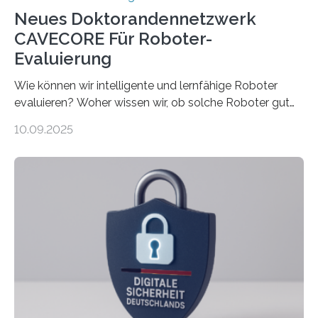
Neues Doktorandennetzwerk
CAVECORE Für Roboter-
Evaluierung
Wie können wir intelligente und lernfähige Roboter
evaluieren? Woher wissen wir, ob solche Roboter gut
sind in dem, was sie tun? Mit diesen Fragen beschäftigt
10.09.2025
sich CAVECORE – ein neues Marie Skłodowska-Curie
Doctoral Network, das an der Universität Bremen
koordiniert wird. Ab dem 1. September werden sich
über einen Zeitraum von vier Jahren insgesamt 15
Promovierende im Rahmen von CAVECORE mit
kognitiven Robotern beschäftigen – also mit Robotern,
die mittels Sensoren ihre Umgebung erfassen,
Informationen verarbeiten und häufig auch mit…