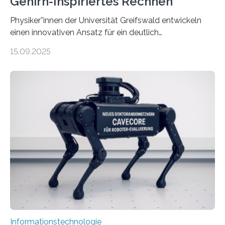
Gehirn-Inspiriertes Rechnen
Physiker*innen der Universität Greifswald entwickeln
einen innovativen Ansatz für ein deutlich
energieeffizienteres Arbeiten von Computern. Ihr
15.09.2025
Lösungsweg ist inspiriert vom menschlichen Gehirn. Die
rasante Entwicklung der Künstlichen Intelligenz (KI)
stellt die heutige Computertechnik vor
Herausforderungen. Herkömmliche Silizium-
Prozessoren stoßen an ihre Grenzen: Sie verbrauchen
viel Energie, die Speicher- und Verarbeitungseinheiten
sind voneinander getrennt und die Datenübertragung
bremst komplexe Anwendungen aus. Da KI-Modelle
immer größer werden und riesige Datenmengen
verarbeiten müssen, steigt der Bedarf an neuen
Rechenarchitekturen. Neben Quantencomputern
rücken dabei insbesondere…
Informationstechnologie