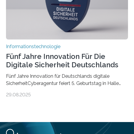
Informationstechnologie
Fünf Jahre Innovation Für Die
Digitale Sicherheit Deutschlands
Fünf Jahre Innovation für Deutschlands digitale
SicherheitCyberagentur feiert 5. Geburtstag in Halle
(Saale) – Politik, Wissenschaft und Wirtschaft würdigen
29.08.2025
ErfolgeDie Agentur für Innovation in der
Cybersicherheit GmbH (Cyberagentur) hat am 28.
August 2025 in Halle (Saale) ihr fünfjähriges Bestehen
gefeiert. Mit einem Rückblick auf fünf Jahre
Forschungsarbeit, politischen Grußworten und der
feierlichen Preisverleihung des Ideenwettbewerbs