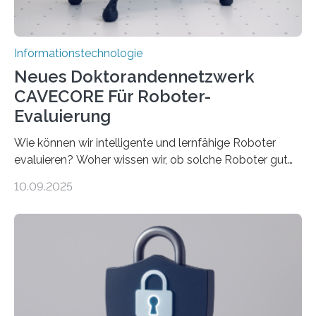
rücken dabei insbesondere…
Informationstechnologie
Neues Doktorandennetzwerk
CAVECORE Für Roboter-
Evaluierung
Wie können wir intelligente und lernfähige Roboter
evaluieren? Woher wissen wir, ob solche Roboter gut
sind in dem, was sie tun? Mit diesen Fragen beschäftigt
10.09.2025
sich CAVECORE – ein neues Marie Skłodowska-Curie
Doctoral Network, das an der Universität Bremen
koordiniert wird. Ab dem 1. September werden sich
über einen Zeitraum von vier Jahren insgesamt 15
Promovierende im Rahmen von CAVECORE mit
kognitiven Robotern beschäftigen – also mit Robotern,
die mittels Sensoren ihre Umgebung erfassen,
Informationen verarbeiten und häufig auch mit…