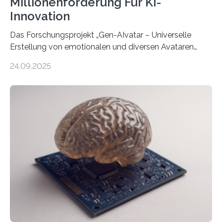
Millionenförderung Für KI-
Innovation
Das Forschungsprojekt „Gen-AIvatar – Universelle
Erstellung von emotionalen und diversen Avataren
durch generative KI“ erhält eine NEXT.IN.NRW-
24.09.2025
Förderung in Höhe von rund 2 Millionen Euro. Dabei
entwickeln Wissenschaftlerinnen und Wissenschaftler
der Universität Bonn und der TH Köln gemeinsam mit
der MindPort GmbH eine neuartige, KI-gestützte
Lösung zur Erzeugung von Emotionen für realistische
Avatare. Gen-AIvatar entwickelt innovative und
kosteneffiziente Methoden, um lebensechte Avatare zu
erstellen. „Besonders wichtig ist uns eine ganzheitliche
Animation, bei der Stimme, Körperbewegung, Gestik
und Mimik im Einklang sind…