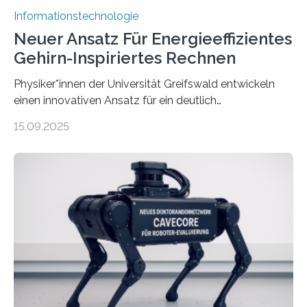
Informationstechnologie
Neuer Ansatz Für Energieeffizientes
Gehirn-Inspiriertes Rechnen
Physiker*innen der Universität Greifswald entwickeln
einen innovativen Ansatz für ein deutlich
energieeffizienteres Arbeiten von Computern. Ihr
15.09.2025
Lösungsweg ist inspiriert vom menschlichen Gehirn. Die
rasante Entwicklung der Künstlichen Intelligenz (KI)
stellt die heutige Computertechnik vor
Herausforderungen. Herkömmliche Silizium-
Prozessoren stoßen an ihre Grenzen: Sie verbrauchen
viel Energie, die Speicher- und Verarbeitungseinheiten
sind voneinander getrennt und die Datenübertragung
bremst komplexe Anwendungen aus. Da KI-Modelle
immer größer werden und riesige Datenmengen
verarbeiten müssen, steigt der Bedarf an neuen
Rechenarchitekturen. Neben Quantencomputern