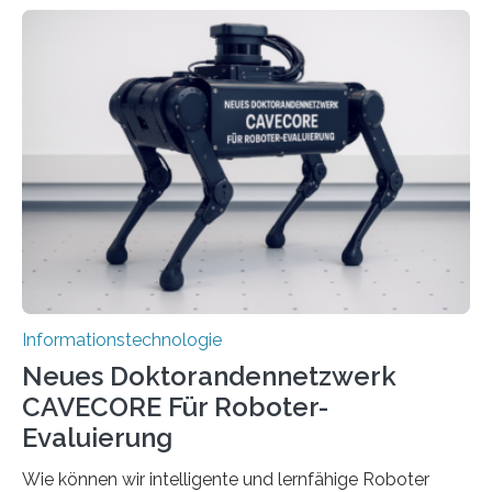
rasante Entwicklung der Künstlichen Intelligenz (KI)
stellt die heutige Computertechnik vor
Herausforderungen. Herkömmliche Silizium-
Prozessoren stoßen an ihre Grenzen: Sie verbrauchen
viel Energie, die Speicher- und Verarbeitungseinheiten
sind voneinander getrennt und die Datenübertragung
bremst komplexe Anwendungen aus. Da KI-Modelle
immer größer werden und riesige Datenmengen
verarbeiten müssen, steigt der Bedarf an neuen
Rechenarchitekturen. Neben Quantencomputern
rücken dabei insbesondere…
Informationstechnologie
Neues Doktorandennetzwerk
CAVECORE Für Roboter-
Evaluierung
Wie können wir intelligente und lernfähige Roboter