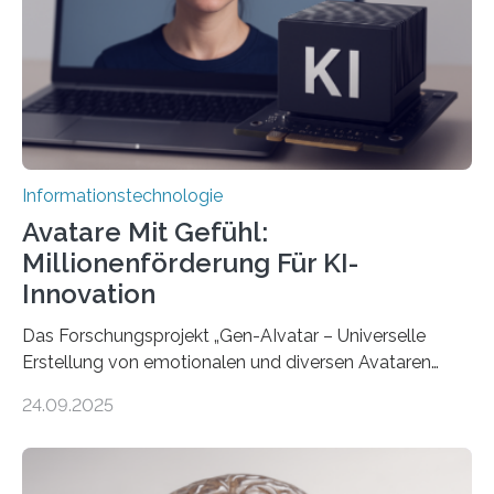
Informationstechnologie
Avatare Mit Gefühl:
Millionenförderung Für KI-
Innovation
Das Forschungsprojekt „Gen-AIvatar – Universelle
Erstellung von emotionalen und diversen Avataren
durch generative KI“ erhält eine NEXT.IN.NRW-
24.09.2025
Förderung in Höhe von rund 2 Millionen Euro. Dabei
entwickeln Wissenschaftlerinnen und Wissenschaftler
der Universität Bonn und der TH Köln gemeinsam mit