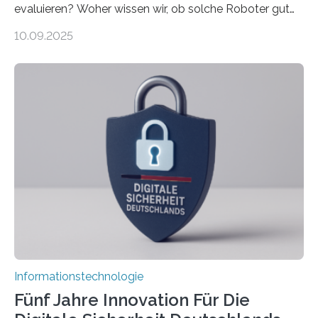
evaluieren? Woher wissen wir, ob solche Roboter gut
sind in dem, was sie tun? Mit diesen Fragen beschäftigt
10.09.2025
sich CAVECORE – ein neues Marie Skłodowska-Curie
Doctoral Network, das an der Universität Bremen
koordiniert wird. Ab dem 1. September werden sich
über einen Zeitraum von vier Jahren insgesamt 15
Promovierende im Rahmen von CAVECORE mit
kognitiven Robotern beschäftigen – also mit Robotern,
die mittels Sensoren ihre Umgebung erfassen,
Informationen verarbeiten und häufig auch mit…
Informationstechnologie
Fünf Jahre Innovation Für Die