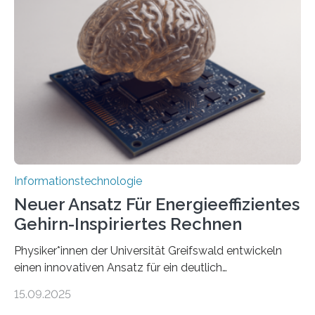
der MindPort GmbH eine neuartige, KI-gestützte
Lösung zur Erzeugung von Emotionen für realistische
Avatare. Gen-AIvatar entwickelt innovative und
kosteneffiziente Methoden, um lebensechte Avatare zu
erstellen. „Besonders wichtig ist uns eine ganzheitliche
Animation, bei der Stimme, Körperbewegung, Gestik
und Mimik im Einklang sind…
Informationstechnologie
Neuer Ansatz Für Energieeffizientes
Gehirn-Inspiriertes Rechnen
Physiker*innen der Universität Greifswald entwickeln
einen innovativen Ansatz für ein deutlich
energieeffizienteres Arbeiten von Computern. Ihr
15.09.2025
Lösungsweg ist inspiriert vom menschlichen Gehirn. Die