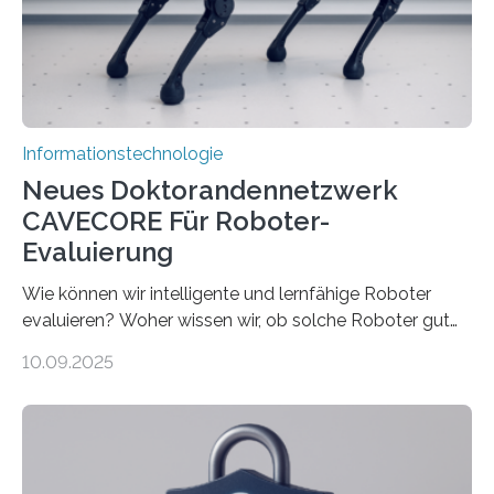
immer größer werden und riesige Datenmengen
verarbeiten müssen, steigt der Bedarf an neuen
Rechenarchitekturen. Neben Quantencomputern
rücken dabei insbesondere…
Informationstechnologie
Neues Doktorandennetzwerk
CAVECORE Für Roboter-
Evaluierung
Wie können wir intelligente und lernfähige Roboter
evaluieren? Woher wissen wir, ob solche Roboter gut
sind in dem, was sie tun? Mit diesen Fragen beschäftigt
10.09.2025
sich CAVECORE – ein neues Marie Skłodowska-Curie
Doctoral Network, das an der Universität Bremen
koordiniert wird. Ab dem 1. September werden sich
über einen Zeitraum von vier Jahren insgesamt 15
Promovierende im Rahmen von CAVECORE mit