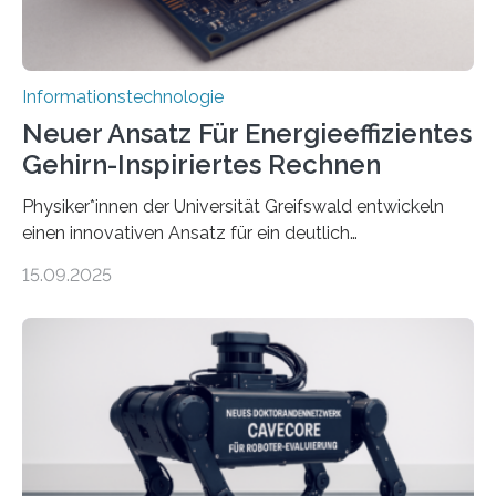
Informationstechnologie
Neuer Ansatz Für Energieeffizientes
Gehirn-Inspiriertes Rechnen
Physiker*innen der Universität Greifswald entwickeln
einen innovativen Ansatz für ein deutlich
energieeffizienteres Arbeiten von Computern. Ihr
15.09.2025
Lösungsweg ist inspiriert vom menschlichen Gehirn. Die
rasante Entwicklung der Künstlichen Intelligenz (KI)
stellt die heutige Computertechnik vor
Herausforderungen. Herkömmliche Silizium-
Prozessoren stoßen an ihre Grenzen: Sie verbrauchen
viel Energie, die Speicher- und Verarbeitungseinheiten
sind voneinander getrennt und die Datenübertragung
bremst komplexe Anwendungen aus. Da KI-Modelle