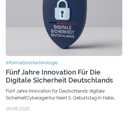
kognitiven Robotern beschäftigen – also mit Robotern,
die mittels Sensoren ihre Umgebung erfassen,
Informationen verarbeiten und häufig auch mit…
Informationstechnologie
Fünf Jahre Innovation Für Die
Digitale Sicherheit Deutschlands
Fünf Jahre Innovation für Deutschlands digitale
SicherheitCyberagentur feiert 5. Geburtstag in Halle
(Saale) – Politik, Wissenschaft und Wirtschaft würdigen
29.08.2025
ErfolgeDie Agentur für Innovation in der
Cybersicherheit GmbH (Cyberagentur) hat am 28.
August 2025 in Halle (Saale) ihr fünfjähriges Bestehen