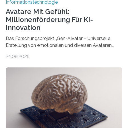
Informationstechnologie
Avatare Mit Gefühl:
Millionenförderung Für KI-
Innovation
Das Forschungsprojekt „Gen-AIvatar – Universelle
Erstellung von emotionalen und diversen Avataren
durch generative KI“ erhält eine NEXT.IN.NRW-
24.09.2025
Förderung in Höhe von rund 2 Millionen Euro. Dabei
entwickeln Wissenschaftlerinnen und Wissenschaftler
der Universität Bonn und der TH Köln gemeinsam mit
der MindPort GmbH eine neuartige, KI-gestützte
Lösung zur Erzeugung von Emotionen für realistische
Avatare. Gen-AIvatar entwickelt innovative und
kosteneffiziente Methoden, um lebensechte Avatare zu
erstellen. „Besonders wichtig ist uns eine ganzheitliche
Animation, bei der Stimme, Körperbewegung, Gestik
und Mimik im Einklang sind…