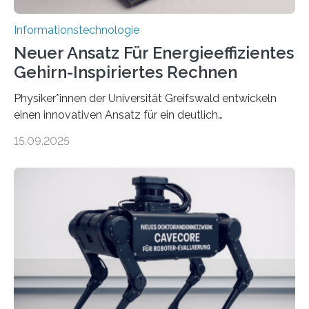
Informationstechnologie
Neuer Ansatz Für Energieeffizientes
Gehirn-Inspiriertes Rechnen
Physiker*innen der Universität Greifswald entwickeln
einen innovativen Ansatz für ein deutlich
energieeffizienteres Arbeiten von Computern. Ihr
15.09.2025
Lösungsweg ist inspiriert vom menschlichen Gehirn. Die
rasante Entwicklung der Künstlichen Intelligenz (KI)
stellt die heutige Computertechnik vor
Herausforderungen. Herkömmliche Silizium-
Prozessoren stoßen an ihre Grenzen: Sie verbrauchen
viel Energie, die Speicher- und Verarbeitungseinheiten
sind voneinander getrennt und die Datenübertragung
bremst komplexe Anwendungen aus. Da KI-Modelle
immer größer werden und riesige Datenmengen
verarbeiten müssen, steigt der Bedarf an neuen