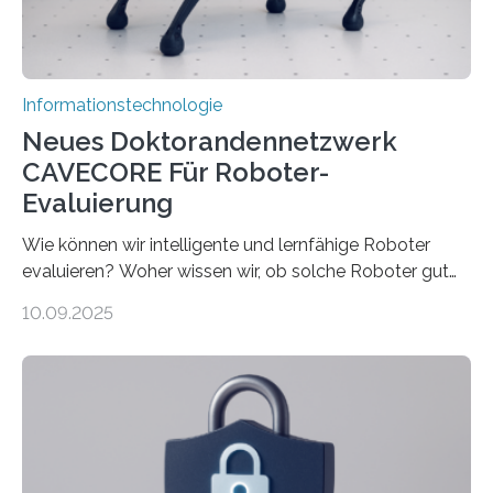
Rechenarchitekturen. Neben Quantencomputern
rücken dabei insbesondere…
Informationstechnologie
Neues Doktorandennetzwerk
CAVECORE Für Roboter-
Evaluierung
Wie können wir intelligente und lernfähige Roboter
evaluieren? Woher wissen wir, ob solche Roboter gut
sind in dem, was sie tun? Mit diesen Fragen beschäftigt
10.09.2025
sich CAVECORE – ein neues Marie Skłodowska-Curie
Doctoral Network, das an der Universität Bremen
koordiniert wird. Ab dem 1. September werden sich
über einen Zeitraum von vier Jahren insgesamt 15
Promovierende im Rahmen von CAVECORE mit
kognitiven Robotern beschäftigen – also mit Robotern,
die mittels Sensoren ihre Umgebung erfassen,