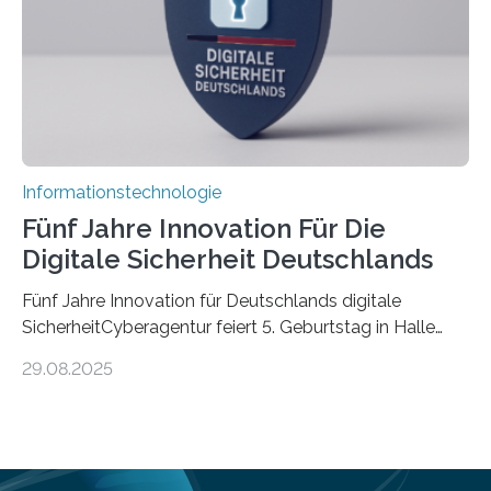
Informationen verarbeiten und häufig auch mit…
Informationstechnologie
Fünf Jahre Innovation Für Die
Digitale Sicherheit Deutschlands
Fünf Jahre Innovation für Deutschlands digitale
SicherheitCyberagentur feiert 5. Geburtstag in Halle
(Saale) – Politik, Wissenschaft und Wirtschaft würdigen
29.08.2025
ErfolgeDie Agentur für Innovation in der
Cybersicherheit GmbH (Cyberagentur) hat am 28.
August 2025 in Halle (Saale) ihr fünfjähriges Bestehen
gefeiert. Mit einem Rückblick auf fünf Jahre
Forschungsarbeit, politischen Grußworten und der