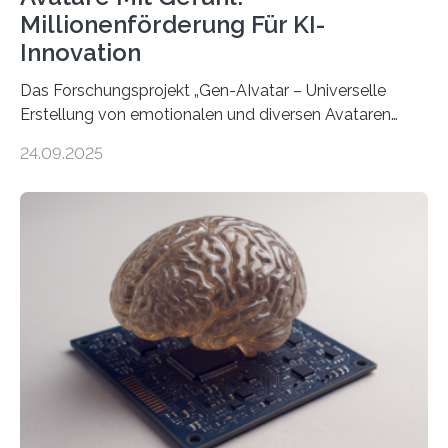
Millionenförderung Für KI-
Innovation
Das Forschungsprojekt „Gen-AIvatar – Universelle
Erstellung von emotionalen und diversen Avataren
durch generative KI“ erhält eine NEXT.IN.NRW-
24.09.2025
Förderung in Höhe von rund 2 Millionen Euro. Dabei
entwickeln Wissenschaftlerinnen und Wissenschaftler
der Universität Bonn und der TH Köln gemeinsam mit
der MindPort GmbH eine neuartige, KI-gestützte
Lösung zur Erzeugung von Emotionen für realistische
Avatare. Gen-AIvatar entwickelt innovative und
kosteneffiziente Methoden, um lebensechte Avatare zu
erstellen. „Besonders wichtig ist uns eine ganzheitliche
Animation, bei der Stimme, Körperbewegung, Gestik
und Mimik im Einklang sind…