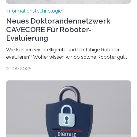
Informationstechnologie
Neues Doktorandennetzwerk
CAVECORE Für Roboter-
Evaluierung
Wie können wir intelligente und lernfähige Roboter
evaluieren? Woher wissen wir, ob solche Roboter gut
sind in dem, was sie tun? Mit diesen Fragen beschäftigt
10.09.2025
sich CAVECORE – ein neues Marie Skłodowska-Curie
Doctoral Network, das an der Universität Bremen
koordiniert wird. Ab dem 1. September werden sich
über einen Zeitraum von vier Jahren insgesamt 15
Promovierende im Rahmen von CAVECORE mit
kognitiven Robotern beschäftigen – also mit Robotern,
die mittels Sensoren ihre Umgebung erfassen,
Informationen verarbeiten und häufig auch mit…