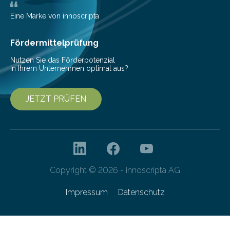
Deutschlands digitale Souveränität von übermorgen.
Mit einer festlichen Veranstaltung beging die
Eine Marke von innoscripta
Cyberagentur ihren 5. Geburtstag. Zahlreiche Gäste…
Fördermittelprüfung
Nutzen Sie das Förderpotenzial
in Ihrem Unternehmen optimal aus?
JETZT PRÜFEN
Copyright © 2026 - innoscripta AG
Impressum
Datenschutz