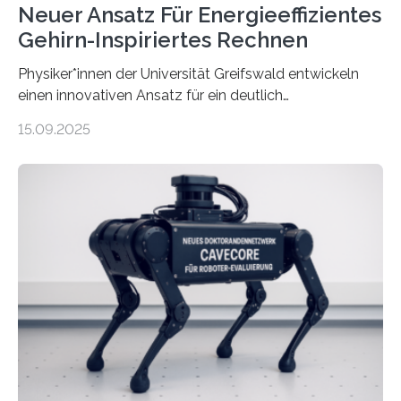
Neuer Ansatz Für Energieeffizientes
Gehirn-Inspiriertes Rechnen
Physiker*innen der Universität Greifswald entwickeln
einen innovativen Ansatz für ein deutlich
energieeffizienteres Arbeiten von Computern. Ihr
15.09.2025
Lösungsweg ist inspiriert vom menschlichen Gehirn. Die
rasante Entwicklung der Künstlichen Intelligenz (KI)
stellt die heutige Computertechnik vor
Herausforderungen. Herkömmliche Silizium-
Prozessoren stoßen an ihre Grenzen: Sie verbrauchen
viel Energie, die Speicher- und Verarbeitungseinheiten
sind voneinander getrennt und die Datenübertragung
bremst komplexe Anwendungen aus. Da KI-Modelle
immer größer werden und riesige Datenmengen
verarbeiten müssen, steigt der Bedarf an neuen
Rechenarchitekturen. Neben Quantencomputern
rücken dabei insbesondere…