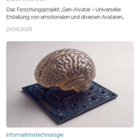
Das Forschungsprojekt „Gen-AIvatar – Universelle
Erstellung von emotionalen und diversen Avataren
durch generative KI“ erhält eine NEXT.IN.NRW-
24.09.2025
Förderung in Höhe von rund 2 Millionen Euro. Dabei
entwickeln Wissenschaftlerinnen und Wissenschaftler
der Universität Bonn und der TH Köln gemeinsam mit
der MindPort GmbH eine neuartige, KI-gestützte
Lösung zur Erzeugung von Emotionen für realistische
Avatare. Gen-AIvatar entwickelt innovative und
kosteneffiziente Methoden, um lebensechte Avatare zu
erstellen. „Besonders wichtig ist uns eine ganzheitliche
Animation, bei der Stimme, Körperbewegung, Gestik
und Mimik im Einklang sind…
Informationstechnologie