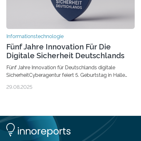
Informationstechnologie
Fünf Jahre Innovation Für Die
Digitale Sicherheit Deutschlands
Fünf Jahre Innovation für Deutschlands digitale
SicherheitCyberagentur feiert 5. Geburtstag in Halle
(Saale) – Politik, Wissenschaft und Wirtschaft würdigen
29.08.2025
ErfolgeDie Agentur für Innovation in der
Cybersicherheit GmbH (Cyberagentur) hat am 28.
August 2025 in Halle (Saale) ihr fünfjähriges Bestehen
gefeiert. Mit einem Rückblick auf fünf Jahre
Forschungsarbeit, politischen Grußworten und der
feierlichen Preisverleihung des Ideenwettbewerbs
HAL2025 wurde das Jubiläum zu einem Zeichen für