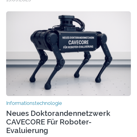
Lösungsweg ist inspiriert vom menschlichen Gehirn. Die
rasante Entwicklung der Künstlichen Intelligenz (KI)
stellt die heutige Computertechnik vor
Herausforderungen. Herkömmliche Silizium-
Prozessoren stoßen an ihre Grenzen: Sie verbrauchen
viel Energie, die Speicher- und Verarbeitungseinheiten
sind voneinander getrennt und die Datenübertragung
bremst komplexe Anwendungen aus. Da KI-Modelle
immer größer werden und riesige Datenmengen
verarbeiten müssen, steigt der Bedarf an neuen
Rechenarchitekturen. Neben Quantencomputern
rücken dabei insbesondere…
Informationstechnologie
Neues Doktorandennetzwerk
CAVECORE Für Roboter-
Evaluierung