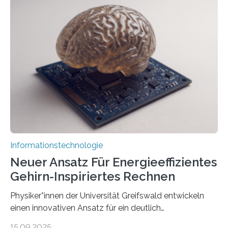
der Universität Bonn und der TH Köln gemeinsam mit
der MindPort GmbH eine neuartige, KI-gestützte
Lösung zur Erzeugung von Emotionen für realistische
Avatare. Gen-AIvatar entwickelt innovative und
kosteneffiziente Methoden, um lebensechte Avatare zu
erstellen. „Besonders wichtig ist uns eine ganzheitliche
Animation, bei der Stimme, Körperbewegung, Gestik
und Mimik im Einklang sind…
Informationstechnologie
Neuer Ansatz Für Energieeffizientes
Gehirn-Inspiriertes Rechnen
Physiker*innen der Universität Greifswald entwickeln
einen innovativen Ansatz für ein deutlich
energieeffizienteres Arbeiten von Computern. Ihr
15.09.2025