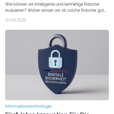
Wie können wir intelligente und lernfähige Roboter
evaluieren? Woher wissen wir, ob solche Roboter gut
sind in dem, was sie tun? Mit diesen Fragen beschäftigt
10.09.2025
sich CAVECORE – ein neues Marie Skłodowska-Curie
Doctoral Network, das an der Universität Bremen
koordiniert wird. Ab dem 1. September werden sich
über einen Zeitraum von vier Jahren insgesamt 15
Promovierende im Rahmen von CAVECORE mit
kognitiven Robotern beschäftigen – also mit Robotern,
die mittels Sensoren ihre Umgebung erfassen,
Informationen verarbeiten und häufig auch mit…
Informationstechnologie