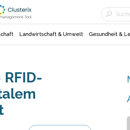
Landwirtschaft & Umwelt
Gesundheit &
Agrar- Forstwissenschaften
Unternehmensmeldungen
Biowissenschafte
Ökologie Umwelt- Naturschutz
ktmanagement-Tool
chaft
Landwirtschaft & Umwelt
Gesundheit & L
– RFID-
italem
t