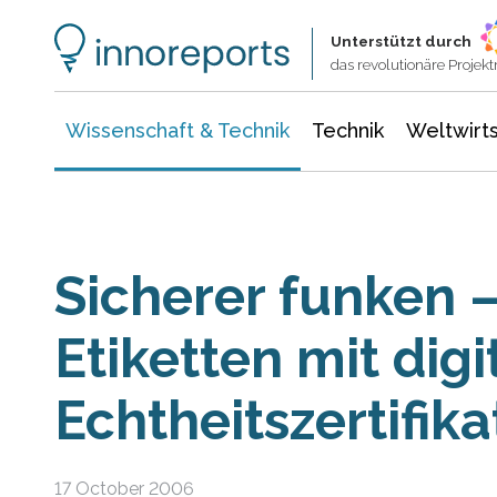
Wissenschaft & Technik
Informationstechnologie
Energie & Elektrotechnik
Unterstützt durch
das revolutionäre Proje
Wissenschaft & Technik
Technik
Weltwirts
Sicherer funken 
Etiketten mit dig
Echtheitszertifika
17 October 2006