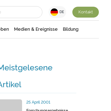
 Leben
Medien & Ereignisse
Interdisziplinäre Forschung
Veranstaltungsnachrichten
n Chemie
Gesellschaftswissenschaften
Kontakt
DE
eben
Medien & Ereignisse
Bildung
Meistgelesene
Artikel
25 April 2001
Forschungsergebnisse