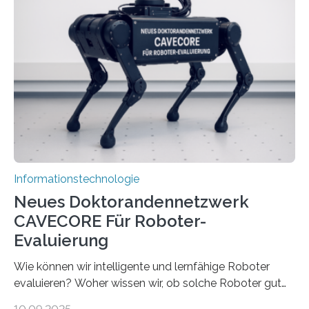
Herausforderungen. Herkömmliche Silizium-
Prozessoren stoßen an ihre Grenzen: Sie verbrauchen
viel Energie, die Speicher- und Verarbeitungseinheiten
sind voneinander getrennt und die Datenübertragung
bremst komplexe Anwendungen aus. Da KI-Modelle
immer größer werden und riesige Datenmengen
verarbeiten müssen, steigt der Bedarf an neuen
Rechenarchitekturen. Neben Quantencomputern
rücken dabei insbesondere…
Informationstechnologie
Neues Doktorandennetzwerk
CAVECORE Für Roboter-
Evaluierung
Wie können wir intelligente und lernfähige Roboter
evaluieren? Woher wissen wir, ob solche Roboter gut
sind in dem, was sie tun? Mit diesen Fragen beschäftigt