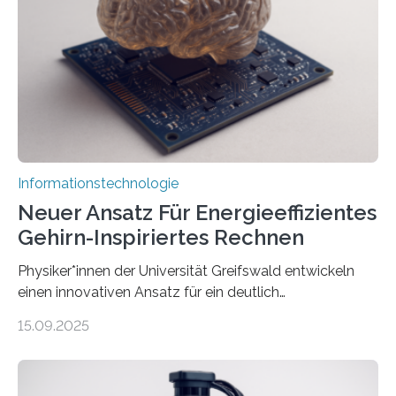
kosteneffiziente Methoden, um lebensechte Avatare zu
erstellen. „Besonders wichtig ist uns eine ganzheitliche
Animation, bei der Stimme, Körperbewegung, Gestik
und Mimik im Einklang sind…
Informationstechnologie
Neuer Ansatz Für Energieeffizientes
Gehirn-Inspiriertes Rechnen
Physiker*innen der Universität Greifswald entwickeln
einen innovativen Ansatz für ein deutlich
energieeffizienteres Arbeiten von Computern. Ihr
15.09.2025
Lösungsweg ist inspiriert vom menschlichen Gehirn. Die
rasante Entwicklung der Künstlichen Intelligenz (KI)
stellt die heutige Computertechnik vor