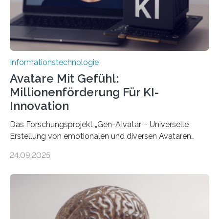
Informationstechnologie
Avatare Mit Gefühl:
Millionenförderung Für KI-
Innovation
Das Forschungsprojekt „Gen-AIvatar – Universelle
Erstellung von emotionalen und diversen Avataren
durch generative KI“ erhält eine NEXT.IN.NRW-
24.09.2025
Förderung in Höhe von rund 2 Millionen Euro. Dabei
entwickeln Wissenschaftlerinnen und Wissenschaftler
der Universität Bonn und der TH Köln gemeinsam mit
der MindPort GmbH eine neuartige, KI-gestützte
Lösung zur Erzeugung von Emotionen für realistische
Avatare. Gen-AIvatar entwickelt innovative und