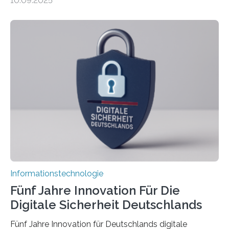
10.09.2025
sich CAVECORE – ein neues Marie Skłodowska-Curie
Doctoral Network, das an der Universität Bremen
koordiniert wird. Ab dem 1. September werden sich
über einen Zeitraum von vier Jahren insgesamt 15
Promovierende im Rahmen von CAVECORE mit
kognitiven Robotern beschäftigen – also mit Robotern,
die mittels Sensoren ihre Umgebung erfassen,
Informationen verarbeiten und häufig auch mit…
Informationstechnologie
Fünf Jahre Innovation Für Die
Digitale Sicherheit Deutschlands
Fünf Jahre Innovation für Deutschlands digitale