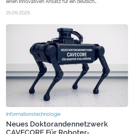
einen innovativen Ansatz für ein deutlich
energieeffizienteres Arbeiten von Computern. Ihr
15.09.2025
Lösungsweg ist inspiriert vom menschlichen Gehirn. Die
rasante Entwicklung der Künstlichen Intelligenz (KI)
stellt die heutige Computertechnik vor
Herausforderungen. Herkömmliche Silizium-
Prozessoren stoßen an ihre Grenzen: Sie verbrauchen
viel Energie, die Speicher- und Verarbeitungseinheiten
sind voneinander getrennt und die Datenübertragung
bremst komplexe Anwendungen aus. Da KI-Modelle
immer größer werden und riesige Datenmengen
verarbeiten müssen, steigt der Bedarf an neuen
Rechenarchitekturen. Neben Quantencomputern
rücken dabei insbesondere…
Informationstechnologie
Neues Doktorandennetzwerk
CAVECORE Für Roboter-