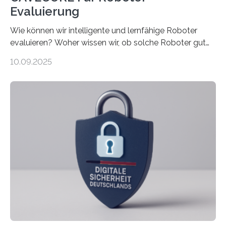
Evaluierung
Wie können wir intelligente und lernfähige Roboter
evaluieren? Woher wissen wir, ob solche Roboter gut
sind in dem, was sie tun? Mit diesen Fragen beschäftigt
10.09.2025
sich CAVECORE – ein neues Marie Skłodowska-Curie
Doctoral Network, das an der Universität Bremen
koordiniert wird. Ab dem 1. September werden sich
über einen Zeitraum von vier Jahren insgesamt 15
Promovierende im Rahmen von CAVECORE mit
kognitiven Robotern beschäftigen – also mit Robotern,
die mittels Sensoren ihre Umgebung erfassen,
Informationen verarbeiten und häufig auch mit…