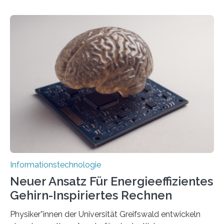
Förderung in Höhe von rund 2 Millionen Euro. Dabei
entwickeln Wissenschaftlerinnen und Wissenschaftler
der Universität Bonn und der TH Köln gemeinsam mit
der MindPort GmbH eine neuartige, KI-gestützte
Lösung zur Erzeugung von Emotionen für realistische
Avatare. Gen-AIvatar entwickelt innovative und
kosteneffiziente Methoden, um lebensechte Avatare zu
erstellen. „Besonders wichtig ist uns eine ganzheitliche
Animation, bei der Stimme, Körperbewegung, Gestik
und Mimik im Einklang sind…
Informationstechnologie
Neuer Ansatz Für Energieeffizientes
Gehirn-Inspiriertes Rechnen
Physiker*innen der Universität Greifswald entwickeln