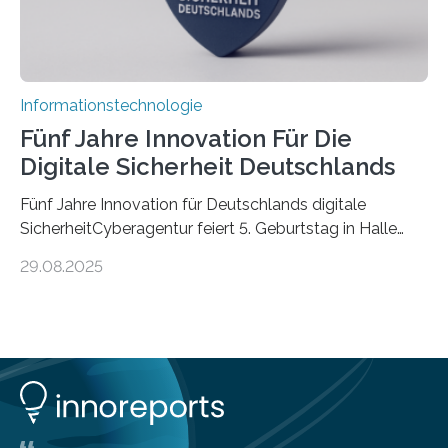
Informationstechnologie
Fünf Jahre Innovation Für Die
Digitale Sicherheit Deutschlands
Fünf Jahre Innovation für Deutschlands digitale
SicherheitCyberagentur feiert 5. Geburtstag in Halle
(Saale) – Politik, Wissenschaft und Wirtschaft würdigen
29.08.2025
ErfolgeDie Agentur für Innovation in der
Cybersicherheit GmbH (Cyberagentur) hat am 28.
August 2025 in Halle (Saale) ihr fünfjähriges Bestehen
gefeiert. Mit einem Rückblick auf fünf Jahre
Forschungsarbeit, politischen Grußworten und der
feierlichen Preisverleihung des Ideenwettbewerbs
HAL2025 wurde das Jubiläum zu einem Zeichen für
Deutschlands digitale Souveränität von übermorgen.