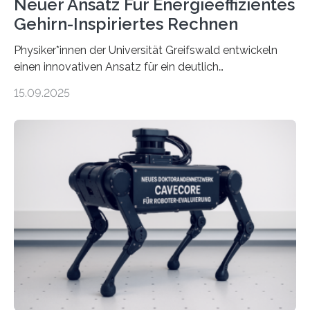
Neuer Ansatz Für Energieeffizientes
Gehirn-Inspiriertes Rechnen
Physiker*innen der Universität Greifswald entwickeln
einen innovativen Ansatz für ein deutlich
energieeffizienteres Arbeiten von Computern. Ihr
15.09.2025
Lösungsweg ist inspiriert vom menschlichen Gehirn. Die
rasante Entwicklung der Künstlichen Intelligenz (KI)
stellt die heutige Computertechnik vor
Herausforderungen. Herkömmliche Silizium-
Prozessoren stoßen an ihre Grenzen: Sie verbrauchen
viel Energie, die Speicher- und Verarbeitungseinheiten
sind voneinander getrennt und die Datenübertragung
bremst komplexe Anwendungen aus. Da KI-Modelle
immer größer werden und riesige Datenmengen
verarbeiten müssen, steigt der Bedarf an neuen
Rechenarchitekturen. Neben Quantencomputern
rücken dabei insbesondere…