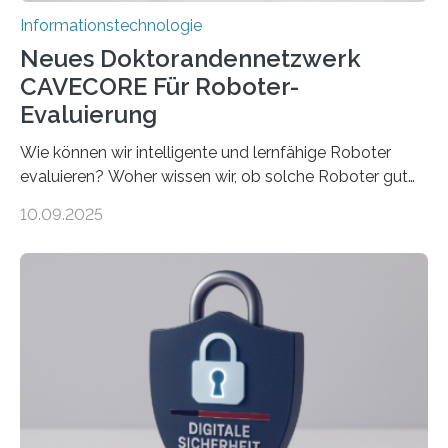
Informationstechnologie
Neues Doktorandennetzwerk
CAVECORE Für Roboter-
Evaluierung
Wie können wir intelligente und lernfähige Roboter
evaluieren? Woher wissen wir, ob solche Roboter gut
sind in dem, was sie tun? Mit diesen Fragen beschäftigt
10.09.2025
sich CAVECORE – ein neues Marie Skłodowska-Curie
Doctoral Network, das an der Universität Bremen
koordiniert wird. Ab dem 1. September werden sich
über einen Zeitraum von vier Jahren insgesamt 15
Promovierende im Rahmen von CAVECORE mit
kognitiven Robotern beschäftigen – also mit Robotern,
die mittels Sensoren ihre Umgebung erfassen,
Informationen verarbeiten und häufig auch mit…