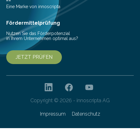
Mit einer festlichen Veranstaltung beging die
Eine Marke von innoscripta
Cyberagentur ihren 5. Geburtstag. Zahlreiche Gäste…
Fördermittelprüfung
Nutzen Sie das Förderpotenzial
in Ihrem Unternehmen optimal aus?
JETZT PRÜFEN
Copyright © 2026 - innoscripta AG
Impressum
Datenschutz