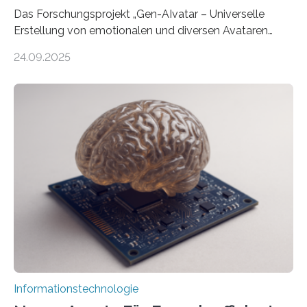
Das Forschungsprojekt „Gen-AIvatar – Universelle
Erstellung von emotionalen und diversen Avataren
durch generative KI“ erhält eine NEXT.IN.NRW-
24.09.2025
Förderung in Höhe von rund 2 Millionen Euro. Dabei
entwickeln Wissenschaftlerinnen und Wissenschaftler
der Universität Bonn und der TH Köln gemeinsam mit
der MindPort GmbH eine neuartige, KI-gestützte
Lösung zur Erzeugung von Emotionen für realistische
Avatare. Gen-AIvatar entwickelt innovative und
kosteneffiziente Methoden, um lebensechte Avatare zu
erstellen. „Besonders wichtig ist uns eine ganzheitliche
Animation, bei der Stimme, Körperbewegung, Gestik
und Mimik im Einklang sind…
Informationstechnologie