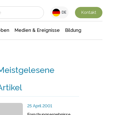
 Leben
Medien & Ereignisse
Interdisziplinäre Forschung
Veranstaltungsnachrichten
n Chemie
Gesellschaftswissenschaften
Kontakt
DE
eben
Medien & Ereignisse
Bildung
Meistgelesene
Artikel
25 April 2001
Forschungsergebnisse