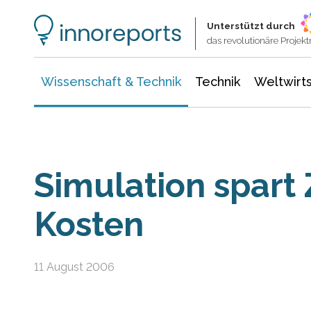
Wissenschaft & Technik
Informationstechnologie
Energie & Elektrotechnik
Unterstützt durch
das revolutionäre Proje
Wissenschaft & Technik
Technik
Weltwirts
Simulation spart 
Kosten
11 August 2006