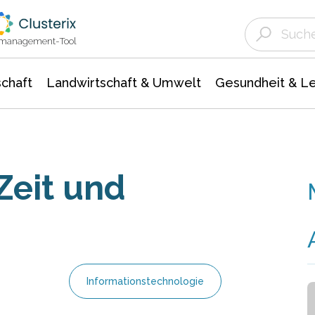
Landwirtschaft & Umwelt
Gesundheit &
Agrar- Forstwissenschaften
Unternehmensmeldungen
Biowissenschafte
Ökologie Umwelt- Naturschutz
ktmanagement-Tool
chaft
Landwirtschaft & Umwelt
Gesundheit & L
Zeit und
Informationstechnologie