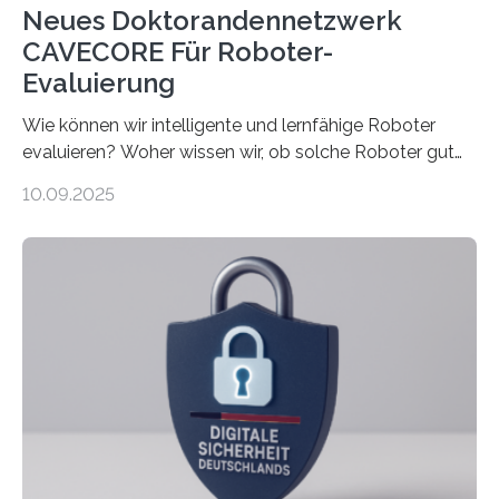
Neues Doktorandennetzwerk
CAVECORE Für Roboter-
Evaluierung
Wie können wir intelligente und lernfähige Roboter
evaluieren? Woher wissen wir, ob solche Roboter gut
sind in dem, was sie tun? Mit diesen Fragen beschäftigt
10.09.2025
sich CAVECORE – ein neues Marie Skłodowska-Curie
Doctoral Network, das an der Universität Bremen
koordiniert wird. Ab dem 1. September werden sich
über einen Zeitraum von vier Jahren insgesamt 15
Promovierende im Rahmen von CAVECORE mit
kognitiven Robotern beschäftigen – also mit Robotern,
die mittels Sensoren ihre Umgebung erfassen,
Informationen verarbeiten und häufig auch mit…