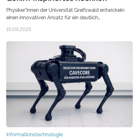
Physiker*innen der Universität Greifswald entwickeln
einen innovativen Ansatz für ein deutlich
energieeffizienteres Arbeiten von Computern. Ihr
15.09.2025
Lösungsweg ist inspiriert vom menschlichen Gehirn. Die
rasante Entwicklung der Künstlichen Intelligenz (KI)
stellt die heutige Computertechnik vor
Herausforderungen. Herkömmliche Silizium-
Prozessoren stoßen an ihre Grenzen: Sie verbrauchen
viel Energie, die Speicher- und Verarbeitungseinheiten
sind voneinander getrennt und die Datenübertragung
bremst komplexe Anwendungen aus. Da KI-Modelle
immer größer werden und riesige Datenmengen
verarbeiten müssen, steigt der Bedarf an neuen
Rechenarchitekturen. Neben Quantencomputern
rücken dabei insbesondere…
Informationstechnologie