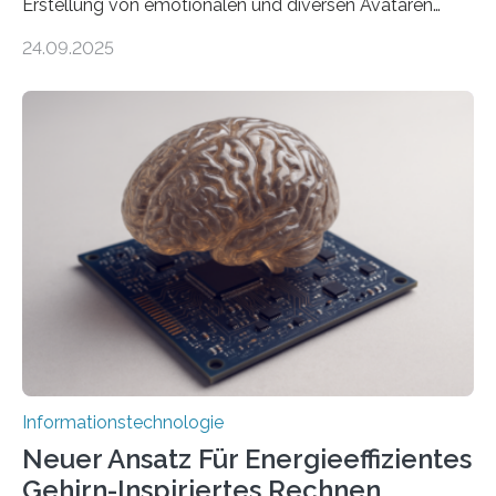
Erstellung von emotionalen und diversen Avataren
durch generative KI“ erhält eine NEXT.IN.NRW-
24.09.2025
Förderung in Höhe von rund 2 Millionen Euro. Dabei
entwickeln Wissenschaftlerinnen und Wissenschaftler
der Universität Bonn und der TH Köln gemeinsam mit
der MindPort GmbH eine neuartige, KI-gestützte
Lösung zur Erzeugung von Emotionen für realistische
Avatare. Gen-AIvatar entwickelt innovative und
kosteneffiziente Methoden, um lebensechte Avatare zu
erstellen. „Besonders wichtig ist uns eine ganzheitliche
Animation, bei der Stimme, Körperbewegung, Gestik
und Mimik im Einklang sind…
Informationstechnologie
Neuer Ansatz Für Energieeffizientes
Gehirn-Inspiriertes Rechnen