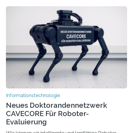
rasante Entwicklung der Künstlichen Intelligenz (KI)
stellt die heutige Computertechnik vor
Herausforderungen. Herkömmliche Silizium-
Prozessoren stoßen an ihre Grenzen: Sie verbrauchen
viel Energie, die Speicher- und Verarbeitungseinheiten
sind voneinander getrennt und die Datenübertragung
bremst komplexe Anwendungen aus. Da KI-Modelle
immer größer werden und riesige Datenmengen
verarbeiten müssen, steigt der Bedarf an neuen
Rechenarchitekturen. Neben Quantencomputern
rücken dabei insbesondere…
Informationstechnologie
Neues Doktorandennetzwerk
CAVECORE Für Roboter-
Evaluierung