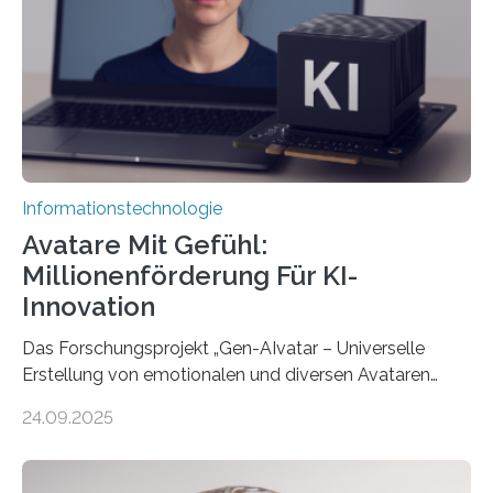
Informationstechnologie
Avatare Mit Gefühl:
Millionenförderung Für KI-
Innovation
Das Forschungsprojekt „Gen-AIvatar – Universelle
Erstellung von emotionalen und diversen Avataren
durch generative KI“ erhält eine NEXT.IN.NRW-
24.09.2025
Förderung in Höhe von rund 2 Millionen Euro. Dabei
entwickeln Wissenschaftlerinnen und Wissenschaftler
der Universität Bonn und der TH Köln gemeinsam mit