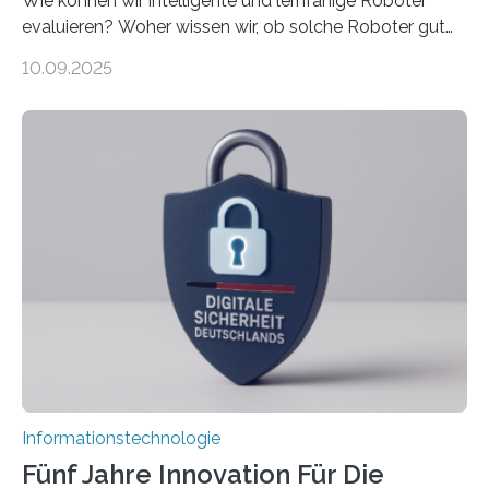
Wie können wir intelligente und lernfähige Roboter
evaluieren? Woher wissen wir, ob solche Roboter gut
sind in dem, was sie tun? Mit diesen Fragen beschäftigt
10.09.2025
sich CAVECORE – ein neues Marie Skłodowska-Curie
Doctoral Network, das an der Universität Bremen
koordiniert wird. Ab dem 1. September werden sich
über einen Zeitraum von vier Jahren insgesamt 15
Promovierende im Rahmen von CAVECORE mit
kognitiven Robotern beschäftigen – also mit Robotern,
die mittels Sensoren ihre Umgebung erfassen,
Informationen verarbeiten und häufig auch mit…
Informationstechnologie
Fünf Jahre Innovation Für Die