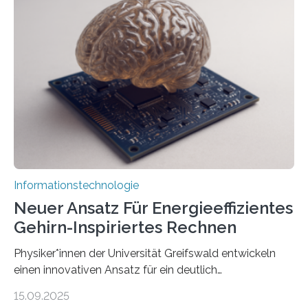
der MindPort GmbH eine neuartige, KI-gestützte
Lösung zur Erzeugung von Emotionen für realistische
Avatare. Gen-AIvatar entwickelt innovative und
kosteneffiziente Methoden, um lebensechte Avatare zu
erstellen. „Besonders wichtig ist uns eine ganzheitliche
Animation, bei der Stimme, Körperbewegung, Gestik
und Mimik im Einklang sind…
Informationstechnologie
Neuer Ansatz Für Energieeffizientes
Gehirn-Inspiriertes Rechnen
Physiker*innen der Universität Greifswald entwickeln
einen innovativen Ansatz für ein deutlich
energieeffizienteres Arbeiten von Computern. Ihr
15.09.2025
Lösungsweg ist inspiriert vom menschlichen Gehirn. Die