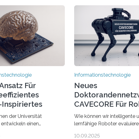
nstechnologie
Informationstechnologie
Ansatz Für
Neues
effizientes
Doktorandennetz
Inspiriertes
CAVECORE Für Ro
en
Evaluierung
nen der Universität
Wie können wir intelligente 
 entwickeln einen
lernfähige Roboter evaluie
 Ansatz für ein deutlich
wissen wir, ob solche Robote
5
10.09.2025
zienteres Arbeiten von
in dem, was sie tun? Mit die