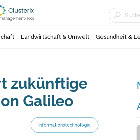
Landwirtschaft & Umwelt
Gesundheit &
Agrar- Forstwissenschaften
Unternehmensmeldungen
Biowissenschafte
Ökologie Umwelt- Naturschutz
ktmanagement-Tool
chaft
Landwirtschaft & Umwelt
Gesundheit & L
t zukünftige
ion Galileo
Informationstechnologie