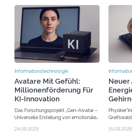
Informationstechnologie
Informatio
Avatare Mit Gefühl:
Neuer 
Millionenförderung Für
Energie
KI-Innovation
Gehirn-
Rechn
Das Forschungsprojekt „Gen-AIvatar –
Physiker*in
Universelle Erstellung von emotionalen
Greifswald
und diversen Avataren durch
innovativen
24.09.2025
15.09.202
generative KI“ erhält eine
energieeffi