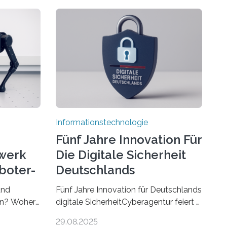
Informationstechnologie
Fünf Jahre Innovation Für
werk
Die Digitale Sicherheit
boter-
Deutschlands
und
Fünf Jahre Innovation für Deutschlands
ren? Woher
digitale SicherheitCyberagentur feiert 5.
r gut sind
Geburtstag in Halle (Saale) – Politik,
29.08.2025
sen Fragen
Wissenschaft und Wirtschaft würdigen