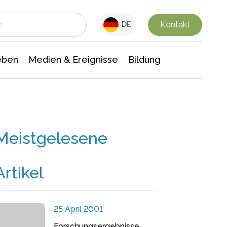
 Leben
Medien & Ereignisse
Interdisziplinäre Forschung
Veranstaltungsnachrichten
n Chemie
Gesellschaftswissenschaften
Kontakt
DE
eben
Medien & Ereignisse
Bildung
Meistgelesene
Artikel
25 April 2001
Forschungsergebnisse