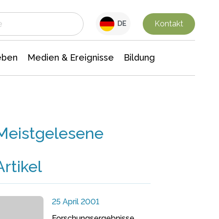
 Leben
Medien & Ereignisse
Interdisziplinäre Forschung
Veranstaltungsnachrichten
n Chemie
Gesellschaftswissenschaften
Kontakt
DE
eben
Medien & Ereignisse
Bildung
Meistgelesene
Artikel
25 April 2001
Forschungsergebnisse