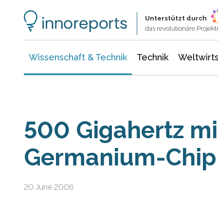
Wissenschaft & Technik
Informationstechnologie
Energie & Elektrotechnik
Unterstützt durch
das revolutionäre Proje
Wissenschaft & Technik
Technik
Weltwirts
500 Gigahertz mit
Germanium-Chip
20 June 2006