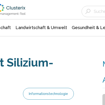
Landwirtschaft & Umwelt
Gesundheit &
Agrar- Forstwissenschaften
Unternehmensmeldungen
Biowissenschafte
Ökologie Umwelt- Naturschutz
ktmanagement-Tool
chaft
Landwirtschaft & Umwelt
Gesundheit & L
 Silizium-
Informationstechnologie