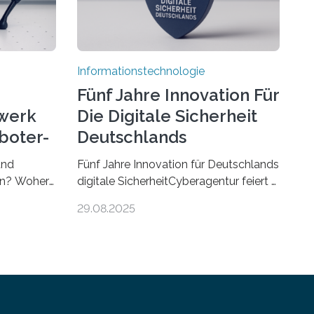
Informationstechnologie
Fünf Jahre Innovation Für
werk
Die Digitale Sicherheit
boter-
Deutschlands
und
Fünf Jahre Innovation für Deutschlands
ren? Woher
digitale SicherheitCyberagentur feiert 5.
r gut sind
Geburtstag in Halle (Saale) – Politik,
29.08.2025
sen Fragen
Wissenschaft und Wirtschaft würdigen
– ein
ErfolgeDie Agentur für Innovation in
rie
der Cybersicherheit GmbH
r
(Cyberagentur) hat am 28. August
rt wird. Ab
2025 in Halle (Saale) ihr fünfjähriges
ch über
Bestehen gefeiert. Mit einem Rückblick