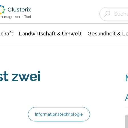
Landwirtschaft & Umwelt
Gesundheit &
Agrar- Forstwissenschaften
Unternehmensmeldungen
Biowissenschafte
Ökologie Umwelt- Naturschutz
ktmanagement-Tool
chaft
Landwirtschaft & Umwelt
Gesundheit & L
st zwei
Informationstechnologie