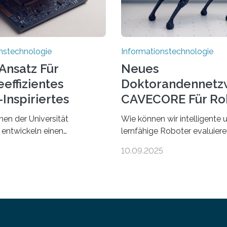
nstechnologie
Informationstechnologie
Ansatz Für
Neues
effizientes
Doktorandennetz
Inspiriertes
CAVECORE Für Ro
en
Evaluierung
nen der Universität
Wie können wir intelligente 
 entwickeln einen
lernfähige Roboter evaluie
 Ansatz für ein deutlich
wissen wir, ob solche Robote
5
10.09.2025
zienteres Arbeiten von
in dem, was sie tun? Mit die
 Ihr Lösungsweg ist
beschäftigt sich CAVECORE 
 vom menschlichen Gehirn. Die
neues Marie Skłodowska-Cu
twicklung der Künstlichen
Doctoral Network, das an de
(KI) stellt die heutige
Universität Bremen koordinie
echnik vor
dem 1. September werden si