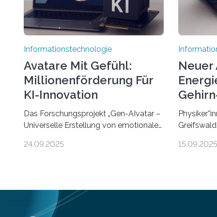
Informationstechnologie
Informatio
Avatare Mit Gefühl:
Neuer 
Millionenförderung Für
Energie
KI-Innovation
Gehirn-
Rechn
Das Forschungsprojekt „Gen-AIvatar –
Physiker*in
Universelle Erstellung von emotionalen
Greifswald
und diversen Avataren durch
innovativen
24.09.2025
15.09.202
generative KI“ erhält eine
energieeffi
NEXT.IN.NRW-Förderung in Höhe von
Computern.
rund 2 Millionen Euro. Dabei entwickeln
inspiriert
Wissenschaftlerinnen und
rasante En
Wissenschaftler der Universität Bonn
Intelligenz 
und der TH Köln gemeinsam mit der
Computert