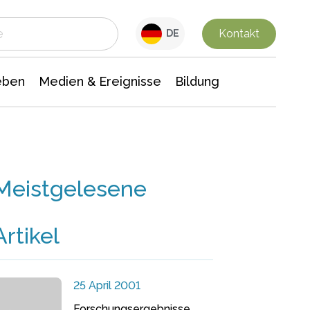
 Leben
Medien & Ereignisse
Interdisziplinäre Forschung
Veranstaltungsnachrichten
n Chemie
Gesellschaftswissenschaften
Kontakt
DE
eben
Medien & Ereignisse
Bildung
Meistgelesene
Artikel
25 April 2001
Forschungsergebnisse