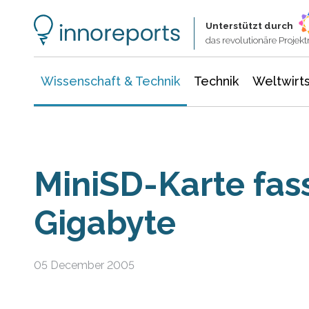
Wissenschaft & Technik
Informationstechnologie
Energie & Elektrotechnik
Unterstützt durch
das revolutionäre Proje
Wissenschaft & Technik
Technik
Weltwirts
MiniSD-Karte fas
Gigabyte
05 December 2005