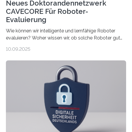
Neues Doktorandennetzwerk
CAVECORE Für Roboter-
Evaluierung
Wie können wir intelligente und lernfähige Roboter
evaluieren? Woher wissen wir, ob solche Roboter gut
sind in dem, was sie tun? Mit diesen Fragen beschäftigt
10.09.2025
sich CAVECORE – ein neues Marie Skłodowska-Curie
Doctoral Network, das an der Universität Bremen
koordiniert wird. Ab dem 1. September werden sich
über einen Zeitraum von vier Jahren insgesamt 15
Promovierende im Rahmen von CAVECORE mit
kognitiven Robotern beschäftigen – also mit Robotern,
die mittels Sensoren ihre Umgebung erfassen,
Informationen verarbeiten und häufig auch mit…