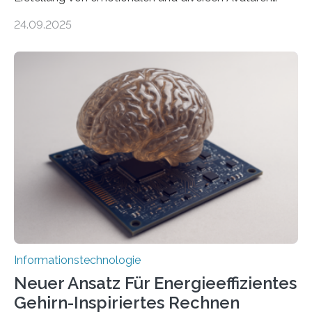
durch generative KI“ erhält eine NEXT.IN.NRW-
24.09.2025
Förderung in Höhe von rund 2 Millionen Euro. Dabei
entwickeln Wissenschaftlerinnen und Wissenschaftler
der Universität Bonn und der TH Köln gemeinsam mit
der MindPort GmbH eine neuartige, KI-gestützte
Lösung zur Erzeugung von Emotionen für realistische
Avatare. Gen-AIvatar entwickelt innovative und
kosteneffiziente Methoden, um lebensechte Avatare zu
erstellen. „Besonders wichtig ist uns eine ganzheitliche
Animation, bei der Stimme, Körperbewegung, Gestik
und Mimik im Einklang sind…
Informationstechnologie
Neuer Ansatz Für Energieeffizientes
Gehirn-Inspiriertes Rechnen