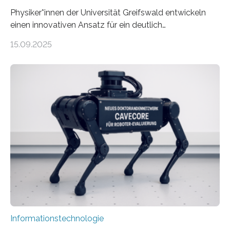
Physiker*innen der Universität Greifswald entwickeln
einen innovativen Ansatz für ein deutlich
energieeffizienteres Arbeiten von Computern. Ihr
15.09.2025
Lösungsweg ist inspiriert vom menschlichen Gehirn. Die
rasante Entwicklung der Künstlichen Intelligenz (KI)
stellt die heutige Computertechnik vor
Herausforderungen. Herkömmliche Silizium-
Prozessoren stoßen an ihre Grenzen: Sie verbrauchen
viel Energie, die Speicher- und Verarbeitungseinheiten
sind voneinander getrennt und die Datenübertragung
bremst komplexe Anwendungen aus. Da KI-Modelle
immer größer werden und riesige Datenmengen
verarbeiten müssen, steigt der Bedarf an neuen
Rechenarchitekturen. Neben Quantencomputern
rücken dabei insbesondere…
Informationstechnologie