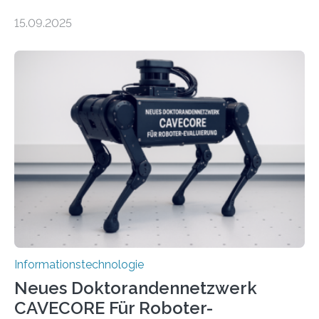
energieeffizienteres Arbeiten von Computern. Ihr
15.09.2025
Lösungsweg ist inspiriert vom menschlichen Gehirn. Die
rasante Entwicklung der Künstlichen Intelligenz (KI)
stellt die heutige Computertechnik vor
Herausforderungen. Herkömmliche Silizium-
Prozessoren stoßen an ihre Grenzen: Sie verbrauchen
viel Energie, die Speicher- und Verarbeitungseinheiten
sind voneinander getrennt und die Datenübertragung
bremst komplexe Anwendungen aus. Da KI-Modelle
immer größer werden und riesige Datenmengen
verarbeiten müssen, steigt der Bedarf an neuen
Rechenarchitekturen. Neben Quantencomputern
rücken dabei insbesondere…
Informationstechnologie
Neues Doktorandennetzwerk
CAVECORE Für Roboter-