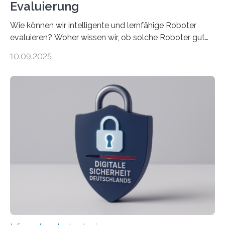
Evaluierung
Wie können wir intelligente und lernfähige Roboter
evaluieren? Woher wissen wir, ob solche Roboter gut
sind in dem, was sie tun? Mit diesen Fragen beschäftigt
10.09.2025
sich CAVECORE – ein neues Marie Skłodowska-Curie
Doctoral Network, das an der Universität Bremen
koordiniert wird. Ab dem 1. September werden sich
über einen Zeitraum von vier Jahren insgesamt 15
Promovierende im Rahmen von CAVECORE mit
kognitiven Robotern beschäftigen – also mit Robotern,
die mittels Sensoren ihre Umgebung erfassen,
Informationen verarbeiten und häufig auch mit…