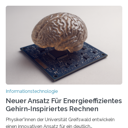
entwickeln Wissenschaftlerinnen und Wissenschaftler
der Universität Bonn und der TH Köln gemeinsam mit
der MindPort GmbH eine neuartige, KI-gestützte
Lösung zur Erzeugung von Emotionen für realistische
Avatare. Gen-AIvatar entwickelt innovative und
kosteneffiziente Methoden, um lebensechte Avatare zu
erstellen. „Besonders wichtig ist uns eine ganzheitliche
Animation, bei der Stimme, Körperbewegung, Gestik
und Mimik im Einklang sind…
Informationstechnologie
Neuer Ansatz Für Energieeffizientes
Gehirn-Inspiriertes Rechnen
Physiker*innen der Universität Greifswald entwickeln
einen innovativen Ansatz für ein deutlich