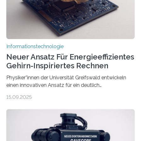
Animation, bei der Stimme, Körperbewegung, Gestik
und Mimik im Einklang sind…
Informationstechnologie
Neuer Ansatz Für Energieeffizientes
Gehirn-Inspiriertes Rechnen
Physiker*innen der Universität Greifswald entwickeln
einen innovativen Ansatz für ein deutlich
energieeffizienteres Arbeiten von Computern. Ihr
15.09.2025
Lösungsweg ist inspiriert vom menschlichen Gehirn. Die
rasante Entwicklung der Künstlichen Intelligenz (KI)
stellt die heutige Computertechnik vor
Herausforderungen. Herkömmliche Silizium-
Prozessoren stoßen an ihre Grenzen: Sie verbrauchen
viel Energie, die Speicher- und Verarbeitungseinheiten