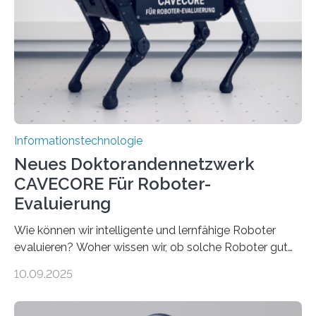
sind voneinander getrennt und die Datenübertragung
bremst komplexe Anwendungen aus. Da KI-Modelle
immer größer werden und riesige Datenmengen
verarbeiten müssen, steigt der Bedarf an neuen
Rechenarchitekturen. Neben Quantencomputern
rücken dabei insbesondere…
Informationstechnologie
Neues Doktorandennetzwerk
CAVECORE Für Roboter-
Evaluierung
Wie können wir intelligente und lernfähige Roboter
evaluieren? Woher wissen wir, ob solche Roboter gut
sind in dem, was sie tun? Mit diesen Fragen beschäftigt
10.09.2025
sich CAVECORE – ein neues Marie Skłodowska-Curie
Doctoral Network, das an der Universität Bremen
koordiniert wird. Ab dem 1. September werden sich