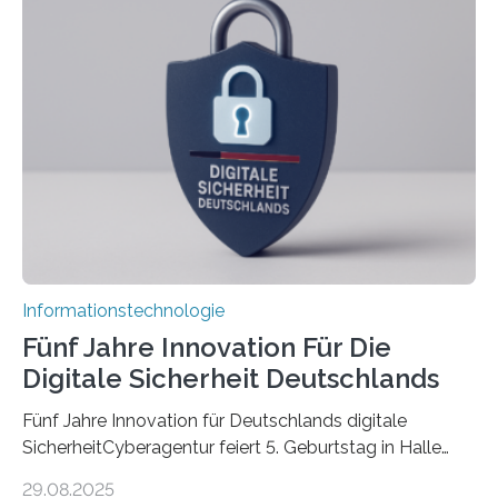
über einen Zeitraum von vier Jahren insgesamt 15
Promovierende im Rahmen von CAVECORE mit
kognitiven Robotern beschäftigen – also mit Robotern,
die mittels Sensoren ihre Umgebung erfassen,
Informationen verarbeiten und häufig auch mit…
Informationstechnologie
Fünf Jahre Innovation Für Die
Digitale Sicherheit Deutschlands
Fünf Jahre Innovation für Deutschlands digitale
SicherheitCyberagentur feiert 5. Geburtstag in Halle
(Saale) – Politik, Wissenschaft und Wirtschaft würdigen
29.08.2025