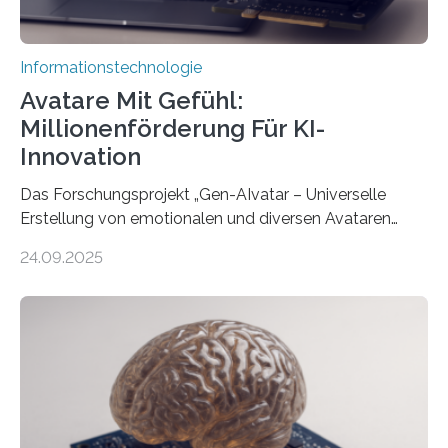
Informationstechnologie
Avatare Mit Gefühl:
Millionenförderung Für KI-
Innovation
Das Forschungsprojekt „Gen-AIvatar – Universelle
Erstellung von emotionalen und diversen Avataren
durch generative KI“ erhält eine NEXT.IN.NRW-
24.09.2025
Förderung in Höhe von rund 2 Millionen Euro. Dabei
entwickeln Wissenschaftlerinnen und Wissenschaftler
der Universität Bonn und der TH Köln gemeinsam mit
der MindPort GmbH eine neuartige, KI-gestützte
Lösung zur Erzeugung von Emotionen für realistische
Avatare. Gen-AIvatar entwickelt innovative und
kosteneffiziente Methoden, um lebensechte Avatare zu
erstellen. „Besonders wichtig ist uns eine ganzheitliche