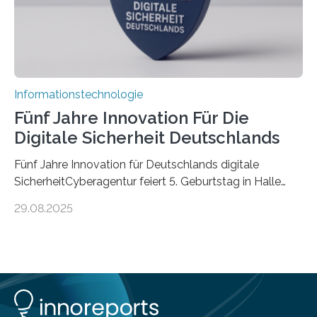
Informationstechnologie
Fünf Jahre Innovation Für Die
Digitale Sicherheit Deutschlands
Fünf Jahre Innovation für Deutschlands digitale
SicherheitCyberagentur feiert 5. Geburtstag in Halle
(Saale) – Politik, Wissenschaft und Wirtschaft würdigen
29.08.2025
ErfolgeDie Agentur für Innovation in der
Cybersicherheit GmbH (Cyberagentur) hat am 28.
August 2025 in Halle (Saale) ihr fünfjähriges Bestehen
gefeiert. Mit einem Rückblick auf fünf Jahre
Forschungsarbeit, politischen Grußworten und der
feierlichen Preisverleihung des Ideenwettbewerbs