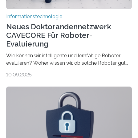
Informationstechnologie
Neues Doktorandennetzwerk
CAVECORE Für Roboter-
Evaluierung
Wie können wir intelligente und lernfähige Roboter
evaluieren? Woher wissen wir, ob solche Roboter gut
sind in dem, was sie tun? Mit diesen Fragen beschäftigt
10.09.2025
sich CAVECORE – ein neues Marie Skłodowska-Curie
Doctoral Network, das an der Universität Bremen
koordiniert wird. Ab dem 1. September werden sich
über einen Zeitraum von vier Jahren insgesamt 15
Promovierende im Rahmen von CAVECORE mit
kognitiven Robotern beschäftigen – also mit Robotern,
die mittels Sensoren ihre Umgebung erfassen,
Informationen verarbeiten und häufig auch mit…