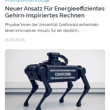
Informationstechnologie
Neuer Ansatz Für Energieeffizientes
Gehirn-Inspiriertes Rechnen
Physiker*innen der Universität Greifswald entwickeln
einen innovativen Ansatz für ein deutlich
energieeffizienteres Arbeiten von Computern. Ihr
15.09.2025
Lösungsweg ist inspiriert vom menschlichen Gehirn. Die
rasante Entwicklung der Künstlichen Intelligenz (KI)
stellt die heutige Computertechnik vor
Herausforderungen. Herkömmliche Silizium-
Prozessoren stoßen an ihre Grenzen: Sie verbrauchen
viel Energie, die Speicher- und Verarbeitungseinheiten
sind voneinander getrennt und die Datenübertragung
bremst komplexe Anwendungen aus. Da KI-Modelle
immer größer werden und riesige Datenmengen
verarbeiten müssen, steigt der Bedarf an neuen
Rechenarchitekturen. Neben Quantencomputern
rücken dabei insbesondere…