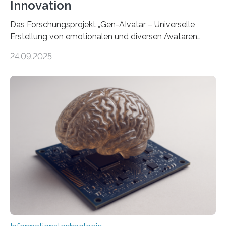
Innovation
Das Forschungsprojekt „Gen-AIvatar – Universelle
Erstellung von emotionalen und diversen Avataren
durch generative KI“ erhält eine NEXT.IN.NRW-
24.09.2025
Förderung in Höhe von rund 2 Millionen Euro. Dabei
entwickeln Wissenschaftlerinnen und Wissenschaftler
der Universität Bonn und der TH Köln gemeinsam mit
der MindPort GmbH eine neuartige, KI-gestützte
Lösung zur Erzeugung von Emotionen für realistische
Avatare. Gen-AIvatar entwickelt innovative und
kosteneffiziente Methoden, um lebensechte Avatare zu
erstellen. „Besonders wichtig ist uns eine ganzheitliche
Animation, bei der Stimme, Körperbewegung, Gestik
und Mimik im Einklang sind…