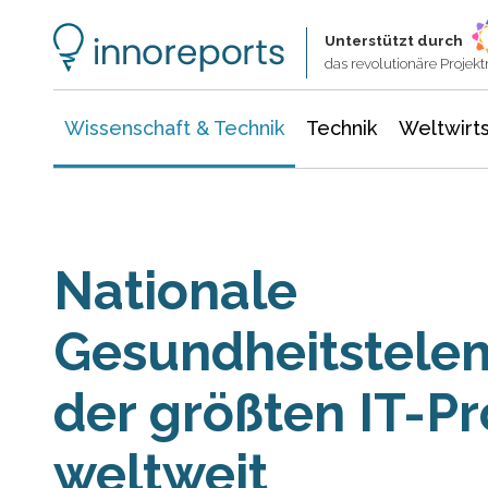
Wissenschaft & Technik
Informationstechnologie
Energie & Elektrotechnik
Unterstützt durch
das revolutionäre Proje
Wissenschaft & Technik
Technik
Weltwirts
Nationale
Gesundheitstelema
der größten IT-Pr
weltweit