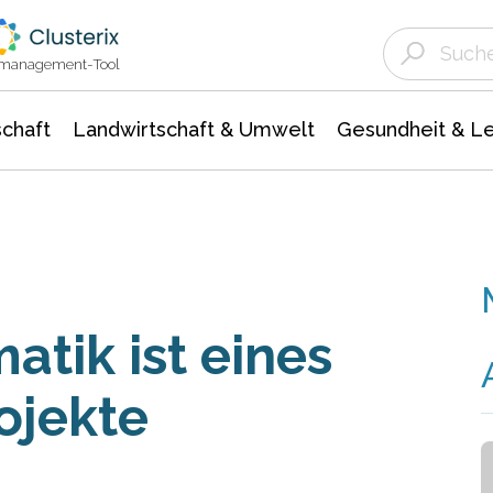
Landwirtschaft & Umwelt
Gesundheit &
Agrar- Forstwissenschaften
Unternehmensmeldungen
Biowissenschafte
Ökologie Umwelt- Naturschutz
ktmanagement-Tool
chaft
Landwirtschaft & Umwelt
Gesundheit & L
tik ist eines
ojekte