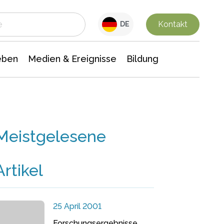
 Leben
Medien & Ereignisse
Interdisziplinäre Forschung
Veranstaltungsnachrichten
n Chemie
Gesellschaftswissenschaften
Kontakt
DE
eben
Medien & Ereignisse
Bildung
Meistgelesene
Artikel
25 April 2001
Forschungsergebnisse